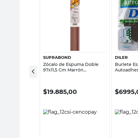
sta rápida
Vista rápida
SUPRABOND
DILER
aucho 6 Mts x 9
Zócalo de Espuma Doble
Burlete E
esa
97x11,5 Cm Marrón
Autoadhes
Suprabond
Diler
00
$
19.885,00
$
6995,