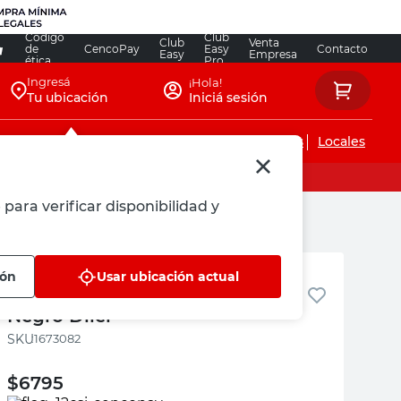
Código
Club
Club
Venta
de
CencoPay
Easy
Contacto
Easy
Empresa
ética
Pro
Ingresá
¡Hola!
Tu ubicación
Iniciá sesión
Servicios de instalaciones
Locales
 para verificar disponibilidad y
Diler
ión
Usar ubicación actual
Zócalo Autoadhesivo 90 Cm
Negro Diler
:
1673082
$
6795