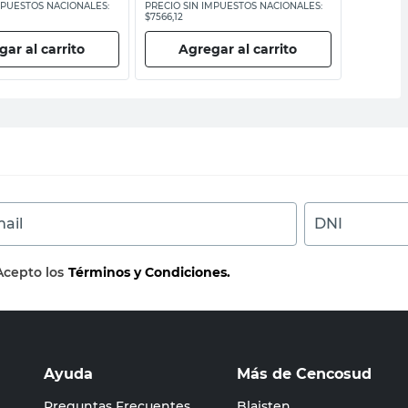
MPUESTOS NACIONALES:
PRECIO SIN IMPUESTOS NACIONALES:
PRECIO SI
$7566,12
$11.566,12
ar al carrito
Agregar al carrito
Ag
ail
DNI
Acepto los
Términos y Condiciones.
Ayuda
Más de Cencosud
Preguntas Frecuentes
Blaisten