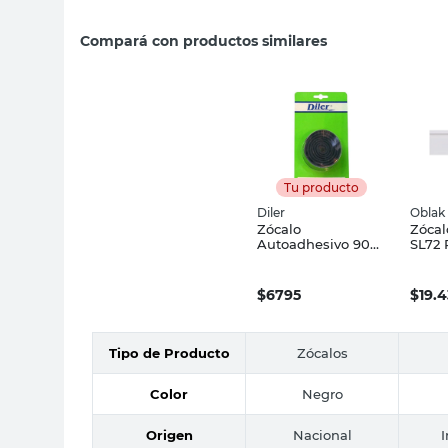
Compará con productos similares
Tu producto
Diler
Oblak
Zócalo
Zócal
Autoadhesivo 90
SL72 
Cm Negro Diler
Obla
$
6795
$
19.
Tipo de Producto
Zócalos
Color
Negro
Origen
Nacional