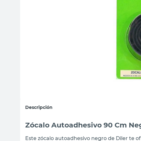
sillas
ceramica
vanitory
Descripción
Zócalo Autoadhesivo 90 Cm Neg
Este zócalo autoadhesivo negro de Diler te o