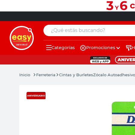
¿Qué estás buscando?
Categorías
Promociones
H
muebles
pintura
Ferreteria
Cintas y Burletes
Zócalo Autoadhesivo
escritorio
puertas
placard
sillon
espejo