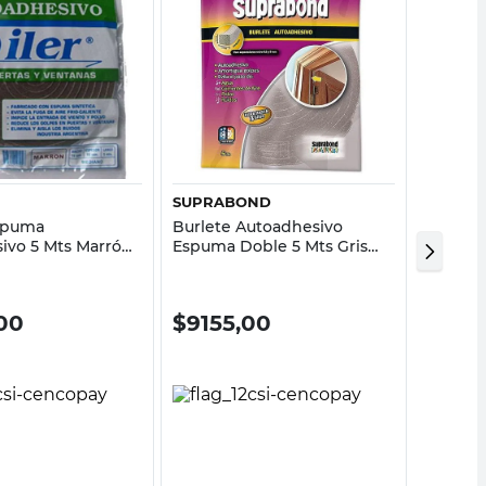
Vista rápida
Vista rápida
SUPRABOND
DILER
spuma
Burlete Autoadhesivo
Burlet
ivo 5 Mts Marrón
Espuma Doble 5 Mts Gris
Autoadh
Suprabond
00
$
9155,00
$
13.9