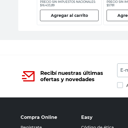
ESTOS NACIONALES:
PRECIO SIN IMPUESTOS NACIONALES:
PRECIO SIN I
$16.433,89
$5781
 al carrito
Agregar al carrito
Agreg
E-m
Recibí nuestras últimas
ofertas y novedades
Compra Online
Easy
Registrate
Código de ética