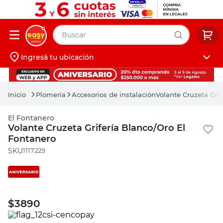
Buscar
Ingresá tu ubicación
muebles
Iniciá sesión
pintura
Plomería
Accesorios de instalación
Volante Cruzeta Gri
escritorio
El Fontanero
puertas
Volante Cruzeta Grifería Blanco/Oro El
Fontanero
placard
:
1117229
$
3890