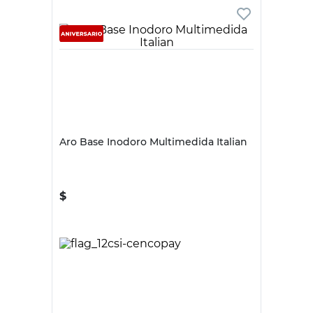
Tu producto
El Fontanero
El Fontanero
Volante Cruzeta
Volante Cruzeta
Grifería
para Grifería
Blanco/Oro El
Metálico Cromad
Fontanero
El Fontanero
$
3890
$
6670
Volantes y
Volantes y
Tipo de Producto
Campanas para
Campanas para
Grifería
Grifería
Color
Blanco
Gris
Tono
Blanco/Oro
Cromo
Material
Metal
Metal
Origen
Nacional
Nacional