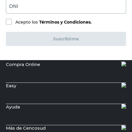
ITALIAN
Aro Base Inodoro Multimedida Italian
$
9090,00
PRECIO SIN IMPUESTOS NACIONALES:
$7512,40
Agregar al carrito