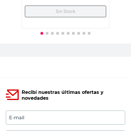
País de Origen
Argentina
Argentina
Marca
-
El Fontanero
Productos recomendados