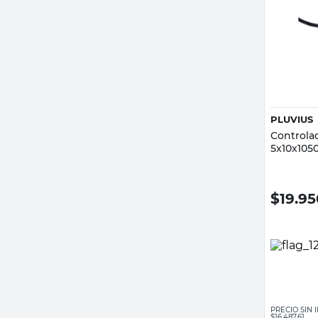
PLUVIUS
Controla
5x10x105
$
19.9
PRECIO SIN
$16.487,61