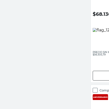
$
68.1
PRECIO SIN
$56.305,79
Comp