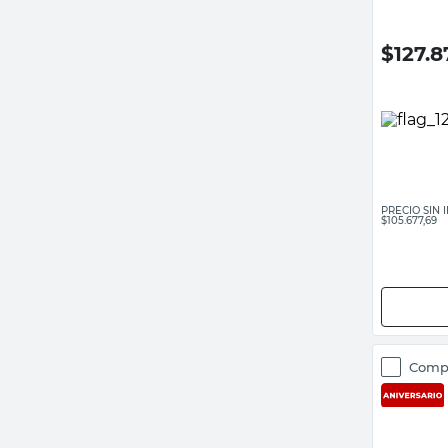
$
127.8
PRECIO SIN
$105.677,69
Comp