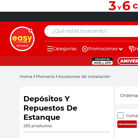
¿Qué estás buscando?
Categorías
Promociones
H
muebles
pintura
Home
Plomería
Accesorios de instalación
escritorio
puertas
Depósitos Y
Repuestos De
placard
Estanque
Comp
sillon
295
productos
espejo