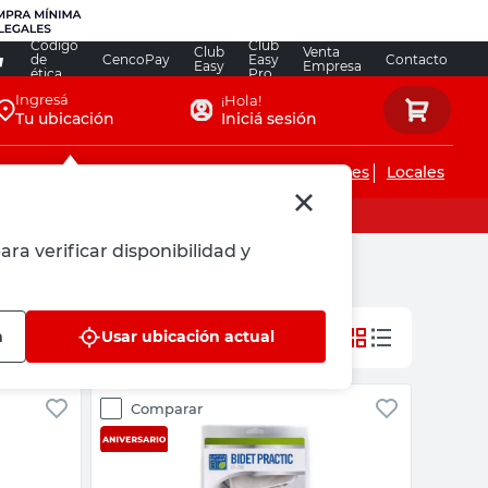
Código
Club
Club
Venta
de
CencoPay
Easy
Contacto
Easy
Empresa
ética
Pro
Ingresá
¡Hola!
Tu ubicación
Iniciá sesión
Servicios de instalaciones
Locales
ara verificar disponibilidad y
n
Usar ubicación actual
Comparar