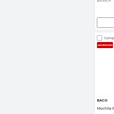
$24.305,79
Rojo
(
2
)
Mostrar 2 más
Comp
BACO