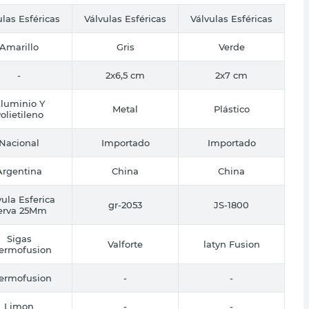
ulas Esféricas
Válvulas Esféricas
Válvulas Esféricas
Amarillo
Gris
Verde
-
2x6,5 cm
2x7 cm
luminio Y
Metal
Plástico
olietileno
Nacional
Importado
Importado
Argentina
China
China
vula Esferica
gr-2053
JS-1800
erva 25Mm
Sigas
Valforte
latyn Fusion
ermofusion
ermofusion
-
-
Limon
-
-