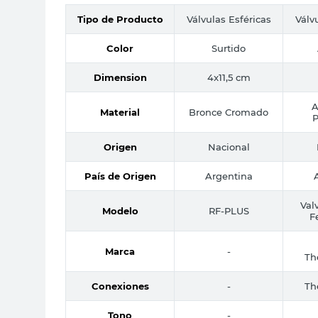
Tipo de Producto
Válvulas Esféricas
Válv
Color
Surtido
Dimension
4x11,5 cm
A
Material
Bronce Cromado
P
Origen
Nacional
País de Origen
Argentina
Val
Modelo
RF-PLUS
F
Marca
-
Th
Conexiones
-
Th
Tono
-