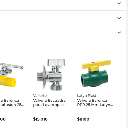
Valforte
Latyn Plast
la Esférica
Válvula Escuadra
Válvula Esférica
ofusion 25
para Lavarropas
PPR 25 Mm Latyn
igas
3/4x1/2 Valforte
Fusion
200
$
15.010
$
8100