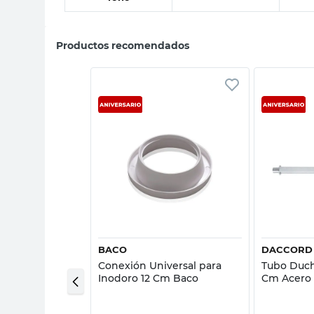
Productos recomendados
sta rápida
Vista rápida
BACO
DACCORD
 para Inodoro
Conexión Universal para
Tubo Duc
Inodoro 12 Cm Baco
Cm Acero 
Daccord