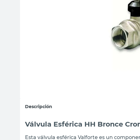
sillon
vanitory
ceramica
Descripción
Válvula Esférica HH Bronce Cro
Esta válvula esférica Valforte es un component