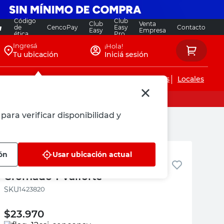
Código
Club
Club
Venta
de
CencoPay
Easy
Contacto
Easy
Empresa
ética
Pro
Ingresá
¡Hola!
Tu ubicación
Iniciá sesión
Servicios de instalaciones
Locales
para verificar disponibilidad y
Latyn
ón
Usar ubicación actual
Válvula Esférica Hh Bronce
Cromado 1 Valforte
:
1423820
$
23.970