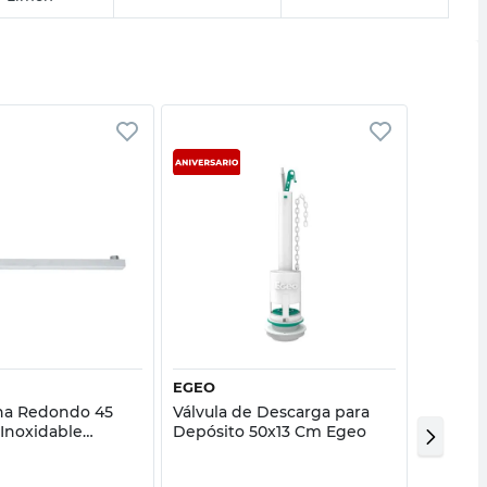
Vista rápida
Vista rápida
EGEO
EL FON
ha Redondo 45
Válvula de Descarga para
Unión G
Inoxidable
Depósito 50x13 Cm Egeo
El Font