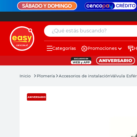
¿Qué estás buscando?
Categorías
Promociones
H
muebles
pintura
Plomería
Accesorios de instalación
Válvula Esfé
escritorio
puertas
placard
espejo
sillas