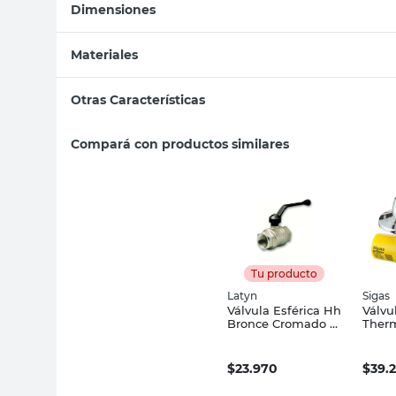
Dimensiones
Materiales
Otras Características
Compará con productos similares
Tu producto
Latyn
Sigas
Válvula Esférica Hh
Válvu
Bronce Cromado 1
Therm
Valforte
Mm S
$
23.970
$
39.