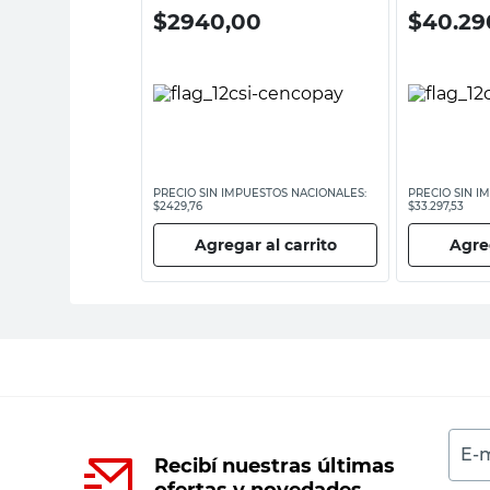
0
$
2940,00
$
40.29
ESTOS NACIONALES:
PRECIO SIN IMPUESTOS NACIONALES:
PRECIO SIN I
$2429,76
$33.297,53
 al carrito
Agregar al carrito
Agreg
E-m
Recibí nuestras últimas