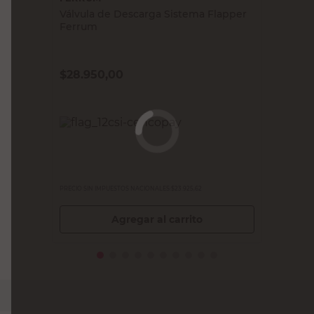
Válvula de Descarga Sistema Flapper
Ferrum
$
28.950,00
PRECIO SIN IMPUESTOS NACIONALES:
$23.925,62
Agregar al carrito