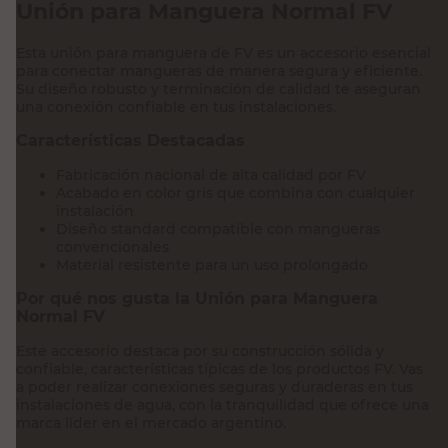
Unión para Manguera Normal FV
Esta unión para manguera de FV es un accesorio esencial
para conectar mangueras de manera segura y eficiente.
Su diseño robusto y terminación de calidad te aseguran
una conexión confiable en tus instalaciones.
Características Destacadas
Fabricación nacional de alta calidad por FV
Acabado en color gris que combina con cualquier
instalación
Diseño standard compatible con mangueras
convencionales
Material resistente para un uso prolongado
Por qué nos gusta la Unión para Manguera
Normal FV
Este accesorio destaca por su construcción sólida y
confiable, características típicas de los productos FV. Vas
a poder realizar conexiones seguras y duraderas en tus
instalaciones de agua, con la tranquilidad que ofrece una
marca líder en el mercado argentino.