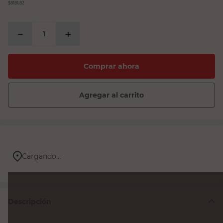
$8181,82
－
＋
Comprar ahora
Agregar al carrito
Cargando...
Descripción