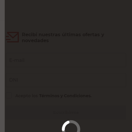
Recibí nuestras últimas ofertas y
novedades
E-mail
DNI
Acepto los
Términos y Condiciones.
Suscribirme