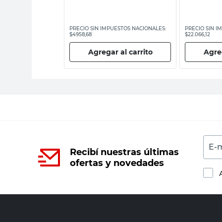
ESTOS NACIONALES:
PRECIO SIN IMPUESTOS NACIONALES:
PRECIO SIN I
$4958,68
$22.066,12
 al carrito
Agregar al carrito
Agreg
E-m
Recibí nuestras últimas
ofertas y novedades