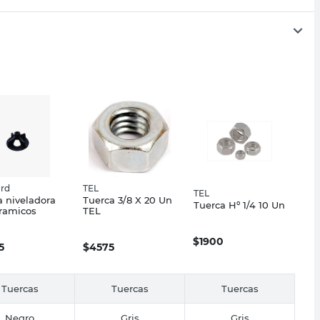
rd
TEL
TEL
a niveladora
Tuerca 3/8 X 20 Un
Tuerca Hº 1/4 10 Un
ramicos
TEL
$
1900
5
$
4575
Tuercas
Tuercas
Tuercas
Negro
Gris
Gris