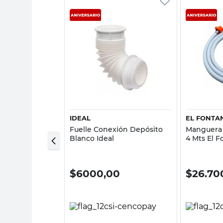
sta rápida
Vista rápida
IDEAL
EL FONTA
rica Bronce
Fuelle Conexión Depósito
Manguera 
alforte
Blanco Ideal
4 Mts El 
00
$
6000,00
$
26.70