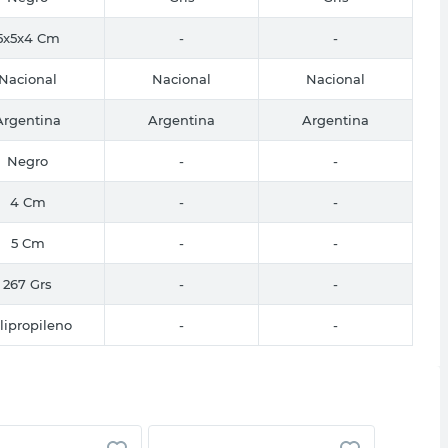
5x5x4 Cm
-
-
Nacional
Nacional
Nacional
Argentina
Argentina
Argentina
Negro
-
-
4 Cm
-
-
5 Cm
-
-
267 Grs
-
-
lipropileno
-
-