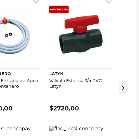
Vista rápida
Vista rápida
NERO
LATYN
EGEO
Entrada de Agua
Válvula Esférica 3/4 PVC
Válvula
Fontanero
Latyn
Depósit
Cm Eg
0,00
$
2720,00
$
20.