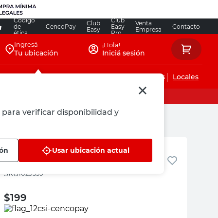
Código
Club
Club
Venta
de
CencoPay
Easy
Contacto
Easy
Empresa
ética
Pro
Ingresá
¡Hola!
Tu ubicación
Iniciá sesión
Servicios de instalaciones
Locales
para verificar disponibilidad y
Indalo
ión
Usar ubicación actual
Tuercas Cónicas 5/8" Indalo
:
1029339
$
199