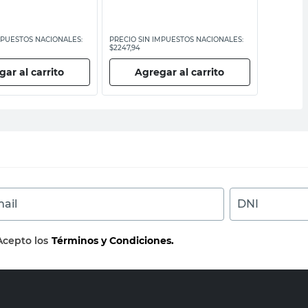
MPUESTOS NACIONALES:
PRECIO SIN IMPUESTOS NACIONALES:
PRECIO SI
$2247,94
$16.942,15
ar al carrito
Agregar al carrito
Ag
ail
DNI
Acepto los
Términos y Condiciones.