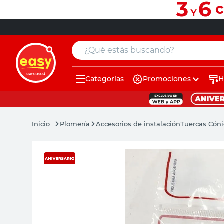
¿Qué estás buscando?
Categorías
Promociones
H
muebles
pintura
Plomería
Accesorios de instalación
Tuercas Cóni
escritorio
puertas
placard
sillon
espejo