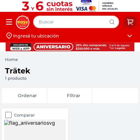
Buscar
Ingresá tu ubicación
muebles
Iniciá sesión
pintura
Home
escritorio
Trätek
puertas
1
producto
placard
Fecha de
Filtrar
release
Comparar