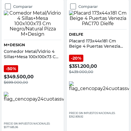
Comparar
Comparar
DIELFE
Placard 173x44x181 Cm
M+DESIGN
Beige 4 Puertas Venezia
Comedor Metal/Vidrio 4
PAC170 Dielfe
Sillas+Mesa 100x100x73 Cm
20%
Negro/Natural Pizza
$
351.200,00
M+Design
50%
$
439.000,00
$
349.500,00
$
699.000,00
PRECIO SIN IMPUESTOS NACIONALES:
$362.809,92
PRECIO SIN IMPUESTOS NACIONALES:
$577.685,96