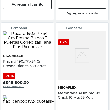
Agregar al carrito
Agregar al carrito
Comparar
Comparar
6x5
RICCHEZZE
Placard 190x171x54 Cm
Fresno Blanco 3 Puertas
Corredizas Tana Plus
Ricchezze
20%
$
548.800,00
$
686.000,00
MEGAFLEX
Membrana Aluminio No
Crack 10 Mts 35 Kg
Megaflex