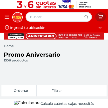
Buscar
Ingresá tu ubicación
muebles
Iniciá sesión
pintura
Home
escritorio
Promo Aniversario
puertas
1506
productos
placard
Relevancia
Filtrar
Calculá cuántas cajas necesitás