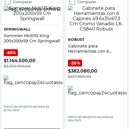
Comparar
Comparar
SPRINGWALL
Sommier Mcb115 King
ROBUST
200x200x59 Cm Springwall
Gabinete para
Herramientas con 6
65%
Cajones 49.6x31x67.3 Cm
$
1.144.500,00
Cromo Vanadio LK-C5840
20%
$
3.270.000,00
Robust
$
382.080,00
$
477.600,00
PRECIO SIN IMPUESTOS NACIONALES:
$2.702.479,34
PRECIO SIN IMPUESTOS NACIONALES:
$394.710,75