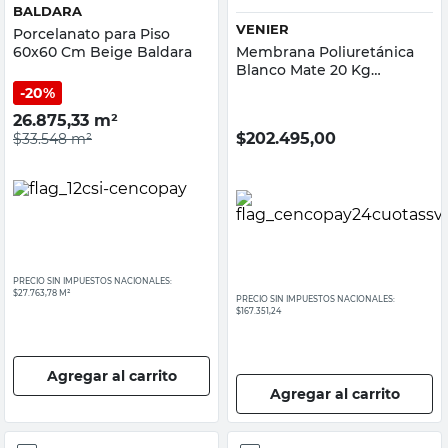
BALDARA
VENIER
Porcelanato para Piso
60x60 Cm Beige Baldara
Membrana Poliuretánica
Blanco Mate 20 Kg
Supercapa Venier
20%
26.875,33
m²
$
202.495,00
$33.548
m²
PRECIO SIN IMPUESTOS NACIONALES:
$27.763,78 M²
PRECIO SIN IMPUESTOS NACIONALES:
$167.351,24
Agregar al carrito
Agregar al carrito