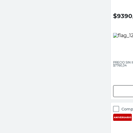
$
9390
PRECIO SIN
$7760,34
Comp