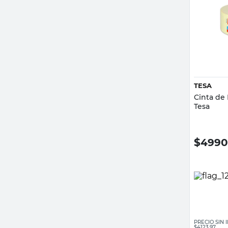
TESA
Cinta de
Tesa
$
4990
PRECIO SIN
$4123,97