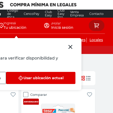
Código
Club
Club
Venta
de
CencoPay
Easy
Contacto
Easy
Empresa
ética
Pro
Ingresá
¡Hola!
Tu ubicación
Iniciá sesión
Servicios de instalaciones
Locales
ara verificar disponibilidad y
n
Usar ubicación actual
Comparar