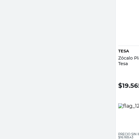
TESA
Zócalo P
Tesa
$
19.56
PRECIO SIN
$16.169,43