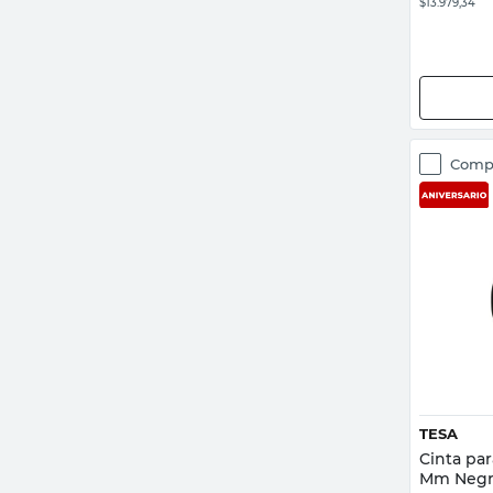
$13.979,34
Comp
TESA
Cinta par
Mm Negr