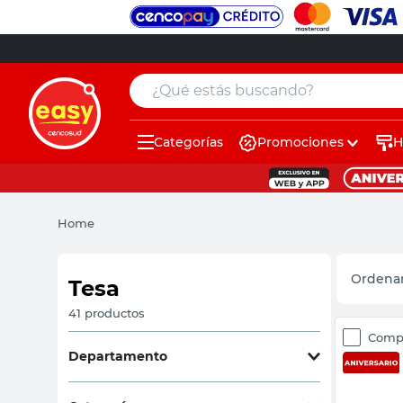
¿Qué estás buscando?
Categorías
Promociones
H
muebles
pintura
Home
escritorio
puertas
Tesa
placard
41
productos
Comp
sillon
Departamento
espejo
Ferreteria
(
36
)