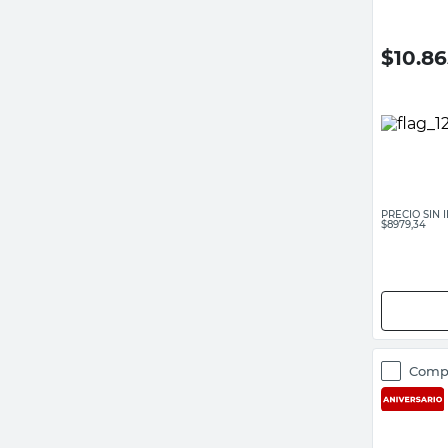
$
10.8
PRECIO SIN
$8979,34
Comp