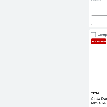
Comp
TESA
Cinta De
Mm X 66 