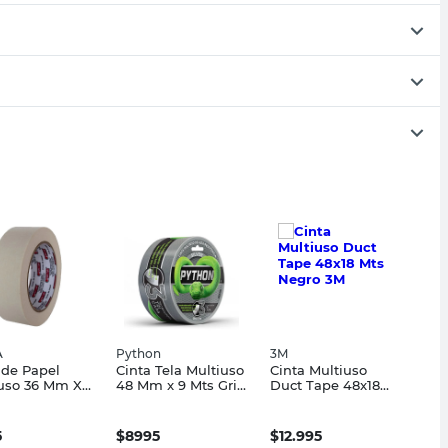
A
Python
3M
 de Papel
Cinta Tela Multiuso
Cinta Multiuso
uso 36 Mm X
48 Mm x 9 Mts Gris
Duct Tape 48x18
s Blanco
Python
Mts Negro 3M
5
$
8995
$
12.995