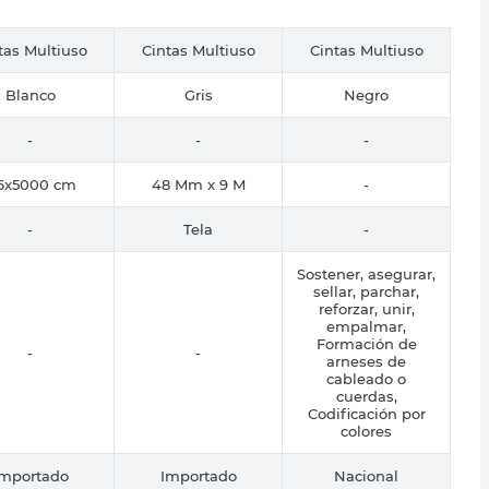
tas Multiuso
Cintas Multiuso
Cintas Multiuso
Blanco
Gris
Negro
-
-
-
,6x5000 cm
48 Mm x 9 M
-
-
Tela
-
Sostener, asegurar,
sellar, parchar,
reforzar, unir,
empalmar,
Formación de
-
-
arneses de
cableado o
cuerdas,
Codificación por
colores
Importado
Importado
Nacional