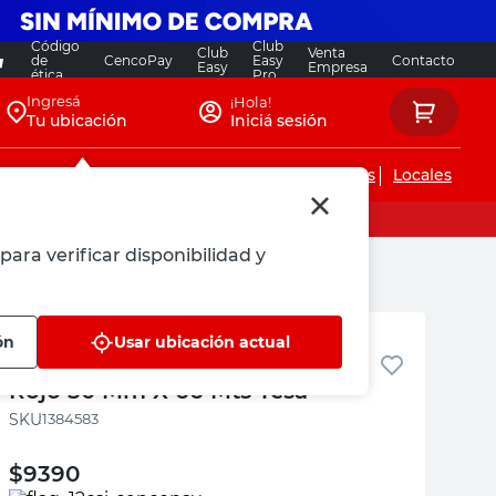
Código
Club
Club
Venta
de
CencoPay
Easy
Contacto
Easy
Empresa
ética
Pro
Ingresá
¡Hola!
Tu ubicación
Iniciá sesión
Servicios de instalaciones
Locales
para verificar disponibilidad y
Tesa
ón
Usar ubicación actual
Cinta Demarcatoria Blanco y
Rojo 50 Mm X 66 Mts Tesa
:
1384583
$
9390