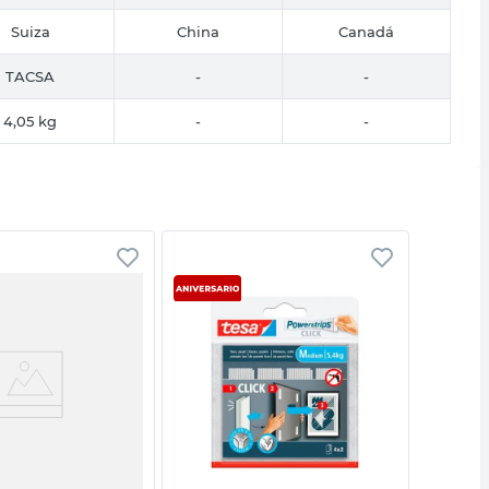
Suiza
China
Canadá
TACSA
-
-
4,05 kg
-
-
Vista rápida
Vista rápida