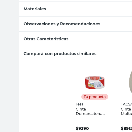
Materiales
Observaciones y Recomendaciones
Otras Características
Compará con productos similares
Tu producto
Tesa
TACS
Cinta
Cinta
Demarcatoria
Multi
Blanco y Rojo 50
50 Mt
Mm X 66 Mts Tesa
Tacsa
$
9390
$
891