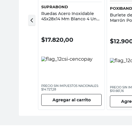
SUPRABOND
POXIBAN
o Para Cuadros
Ruedas Acero Inoxidable
Burlete d
Pares Command
45x28x14 Mm Blanco 4 Un
Marrón P
Suprabond
00
$
17.820,00
$
12.90
ESTOS NACIONALES:
PRECIO SIN IMPUESTOS NACIONALES:
PRECIO SIN I
$14.727,28
$10.661,16
 al carrito
Agregar al carrito
Agreg