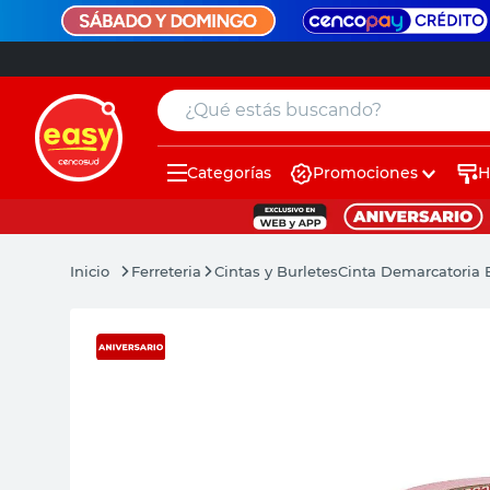
¿Qué estás buscando?
Categorías
Promociones
H
muebles
pintura
Ferreteria
Cintas y Burletes
Cinta Demarcatoria 
escritorio
puertas
placard
sillon
espejo