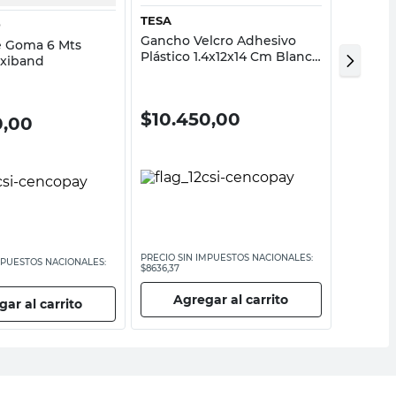
TESA
DOSI 3
D
Gancho Velcro Adhesivo
Fieltro
e Goma 6 Mts
Plástico 1.4x12x14 Cm Blanco
Punzon
oxiband
Tesa
Negro D
$
10.450,00
$
179
0,00
PRECIO SIN IMPUESTOS NACIONALES:
PRECIO SI
MPUESTOS NACIONALES:
$8636,37
$1483,48
Agregar al carrito
Ag
ar al carrito