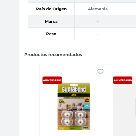
País de Origen
Alemania
Marca
-
Peso
-
Productos recomendados
sta rápida
Vista rápida