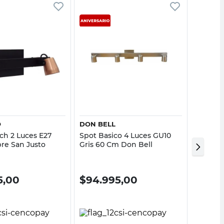
Vista rápida
Vista rápida
O
DON BELL
MACRO
ch 2 Luces E27
Spot Basico 4 Luces GU10
Panel 
re San Justo
Gris 60 Cm Don Bell
Embutir
Luz Neu
Macrol
5,00
$
94.995,00
$
16.