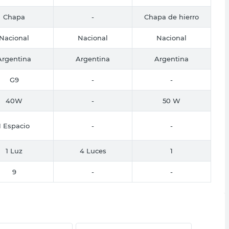
Chapa
-
Chapa de hierro
Nacional
Nacional
Nacional
Argentina
Argentina
Argentina
G9
-
-
40W
-
50 W
1 Espacio
-
-
1 Luz
4 Luces
1
9
-
-