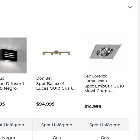
San Lorenzo
lux
Don Bell
Iluminacion
ue Difusor 1
Spot Basico 4
Spot Embutir GU10
9 Negro
Luces GU10 Gris 60
Movil Chapa
lux
Cm Don Bell
Iluminacion
995
$
94.995
$
14.995
ot Halógeno
Spot Halógeno
Spot Halógeno
Negro
Gris
Gris