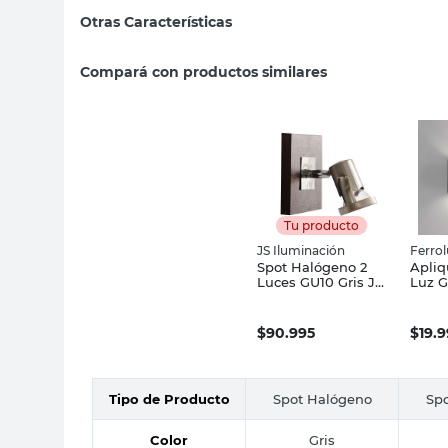
Otras Características
Compará con productos similares
Tu producto
JS Iluminación
Ferro
Spot Halógeno 2
Apliq
Luces GU10 Gris JS
Luz G
Iluminación
Ferro
$
90.995
$
19.
Tipo de Producto
Spot Halógeno
Sp
Color
Gris