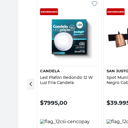
sta rápida
Vista rápida
CANDELA
SAN JUST
eon 1 Luz GU10
Led Plafón Redondo 12 W
Spot Muni
z
Luz Fría Candela
Negro Cob
00
$
7995,00
$
39.99