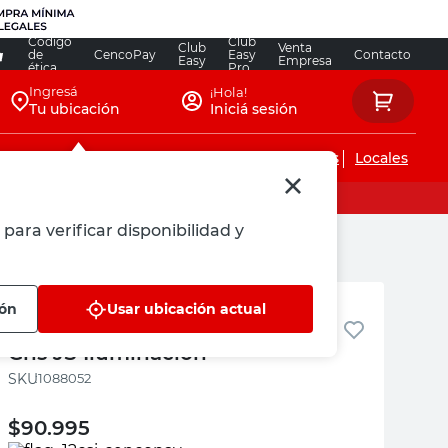
Código
Club
Club
Venta
de
CencoPay
Easy
Contacto
Easy
Empresa
ética
Pro
Ingresá
¡Hola!
Tu ubicación
Iniciá sesión
Servicios de instalaciones
Locales
para verificar disponibilidad y
JS Iluminación
ión
Usar ubicación actual
Spot Halógeno 2 Luces GU10
Gris JS Iluminación
:
1088052
$
90.995