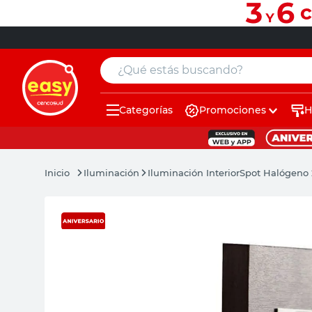
¿Qué estás buscando?
Categorías
Promociones
H
muebles
pintura
Iluminación
Iluminación Interior
Spot Halógeno 
escritorio
puertas
placard
sillon
espejo