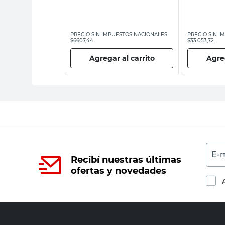
ESTOS NACIONALES:
PRECIO SIN IMPUESTOS NACIONALES:
PRECIO SIN I
$6607,44
$33.053,72
 al carrito
Agregar al carrito
Agreg
E-m
Recibí nuestras últimas
ofertas y novedades