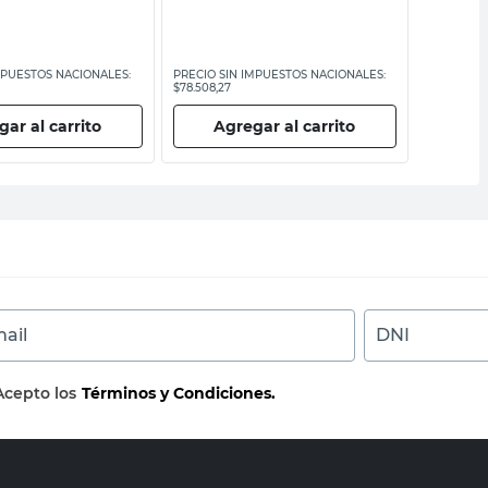
MPUESTOS NACIONALES:
PRECIO SIN IMPUESTOS NACIONALES:
PRECIO SI
$78.508,27
$14.045,46
ar al carrito
Agregar al carrito
Ag
ail
DNI
Acepto los
Términos y Condiciones.