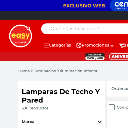
¿Qué estás buscando?
Categorías
Promociones
H
muebles
muebles
pintura
pintura
Home
Iluminación
Iluminación Interior
escritorio
escritorio
puertas
puertas
Lamparas De Techo Y
Pared
placard
placard
Comp
596
productos
sillon
sillon
espejo
espejo
Marca