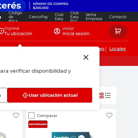
Código
Club
Club
Venta
de
CencoPay
Easy
Contacto
Easy
Empresa
ética
Pro
Ingresá
¡Hola!
Tu ubicación
Iniciá sesión
Servicios de instalaciones
Locales
ara verificar disponibilidad y
n
Usar ubicación actual
Comparar