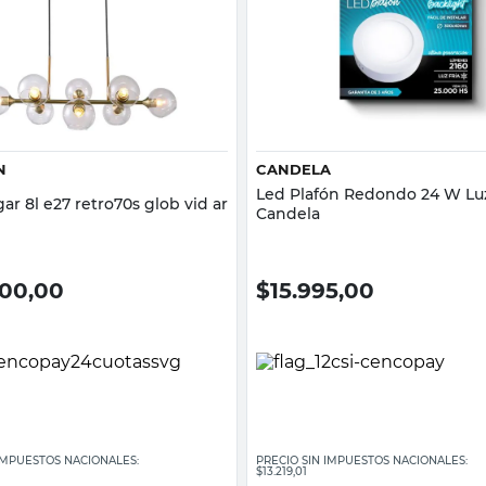
Vista rápida
Vista rápida
N
CANDELA
Led Plafón Redondo 24 W Luz
ar 8l e27 retro70s glob vid ar
Candela
000,00
$
15.995,00
 IMPUESTOS NACIONALES:
PRECIO SIN IMPUESTOS NACIONALES:
$13.219,01