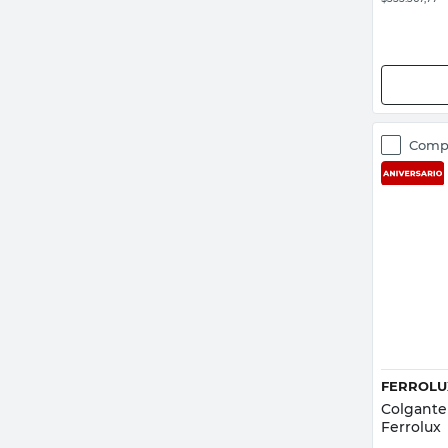
Mostrar 9 más
Comp
FERROLU
Colgante 
Ferrolux