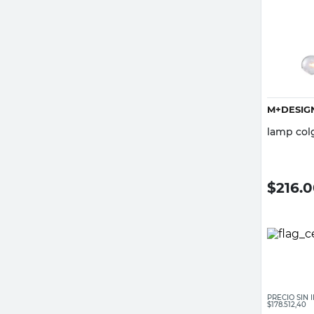
M+DESIG
lamp colg
$
216.
PRECIO SIN
$178.512,40