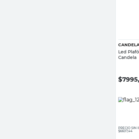
CANDEL
Led Plaf
Candela
$
7995
PRECIO SIN
$6607,44