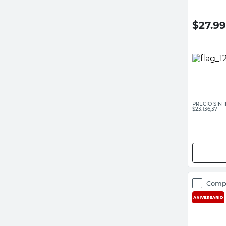
$
27.9
PRECIO SIN
$23.136,37
Comp