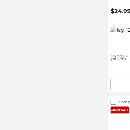
$
24.9
PRECIO SIN
$20.657,03
Comp