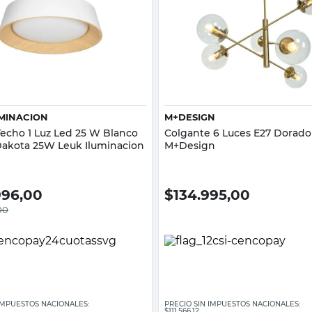
Vista rápida
Vista rápida
UMINACION
M+DESIGN
Techo 1 Luz Led 25 W Blanco
Colgante 6 Luces E27 Dorado
akota 25W Leuk Iluminacion
M+Design
996,00
$
134.995,00
00
 IMPUESTOS NACIONALES:
PRECIO SIN IMPUESTOS NACIONALES:
$111.566,12