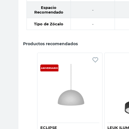
Espacio
-
Recomendado
Tipo de Zócalo
-
Productos recomendados
sta rápida
Vista rápida
ECLIPSE
LEUK ILU