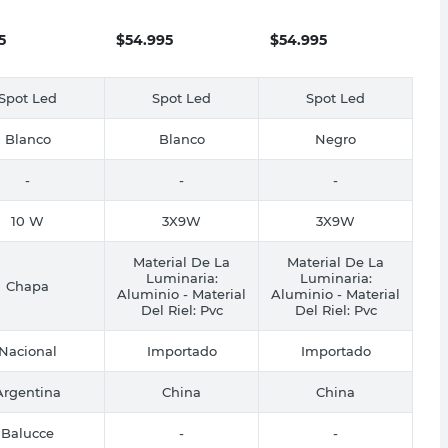
o Balucce
Blanco Ledvance
Ledvance
5
$
54.995
$
54.995
Spot Led
Spot Led
Spot Led
Blanco
Blanco
Negro
-
-
-
10 W
3X9W
3X9W
Material De La
Material De La
Luminaria:
Luminaria:
Chapa
Aluminio - Material
Aluminio - Material
Del Riel: Pvc
Del Riel: Pvc
Nacional
Importado
Importado
Argentina
China
China
Balucce
-
-