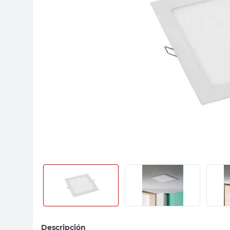
sillon
vanitory
ceramica
Descripción