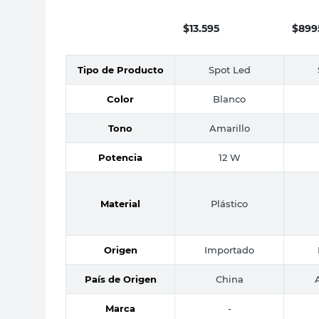
Cálida 12 W
Blanc
Ultradelgado Sica
$
13.595
$
899
Tipo de Producto
Spot Led
Color
Blanco
Tono
Amarillo
Potencia
12 W
Material
Plástico
Origen
Importado
País de Origen
China
Marca
-