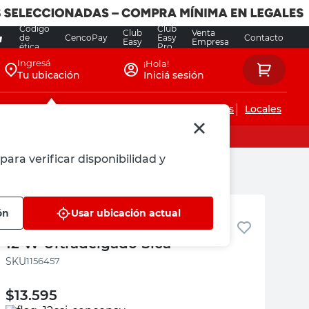
Código
Club
Club
Venta
de
CencoPay
Easy
Contacto
Easy
Empresa
ética
Pro
Ingresá
¡Hola!
Tu ubicación
Iniciá sesión
Servicios de instalaciones
Locales
para verificar disponibilidad y
SICA
ón
Usar ubicación actual
Panel Led Cuadrado Luz Cálida
12 W Ultradelgado Sica
:
1156457
$
13.595