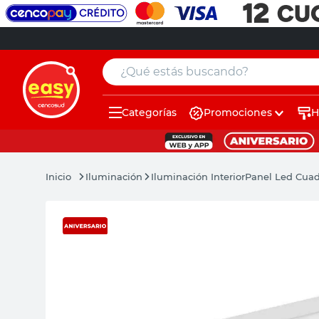
¿Qué estás buscando?
Categorías
Promociones
H
muebles
pintura
Iluminación
Iluminación Interior
Panel Led Cuad
escritorio
puertas
placard
espejo
sillas