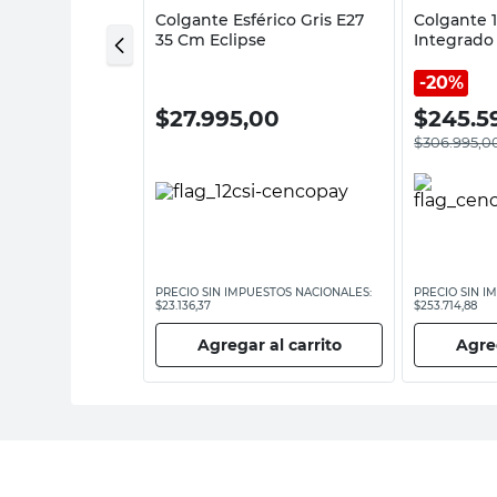
e 1 Luz E27
Colgante Esférico Gris E27
Colgante 1
en
35 Cm Eclipse
Integrado
Camboya 
Iluminaci
20%
00
$
27.995,00
$
245.5
$
306.995,0
ESTOS NACIONALES:
PRECIO SIN IMPUESTOS NACIONALES:
PRECIO SIN I
$23.136,37
$253.714,88
 al carrito
Agregar al carrito
Agreg