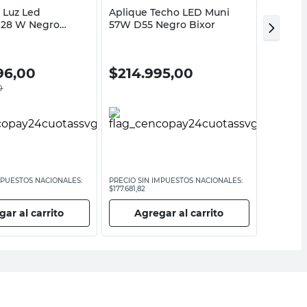
 Luz Led
Aplique Techo LED Muni
Colgant
 28 W Negro
57W D55 Negro Bixor
W Negr
S Leuk
on
96,00
$
214.995,00
$
159
0
MPUESTOS NACIONALES:
PRECIO SIN IMPUESTOS NACIONALES:
PRECIO SI
$177.681,82
$132.227,28
ar al carrito
Agregar al carrito
Ag