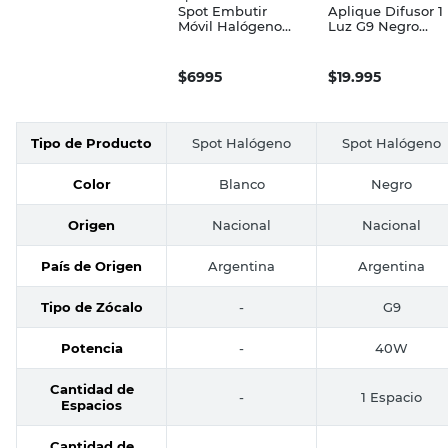
Spot Embutir
Aplique Difusor 1
Móvil Halógeno
Luz G9 Negro
Chapa 1 Luz
Ferrolux
Blanco Spotsline
$
6995
$
19.995
Tipo de Producto
Spot Halógeno
Spot Halógeno
Color
Blanco
Negro
Origen
Nacional
Nacional
País de Origen
Argentina
Argentina
Tipo de Zócalo
-
G9
Potencia
-
40W
Cantidad de
-
1 Espacio
Espacios
Cantidad de