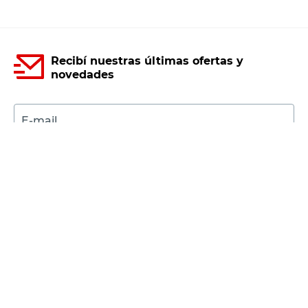
Recibí nuestras últimas ofertas y
novedades
E-mail
DNI
Acepto los
Términos y Condiciones.
Suscribirme
Compra Online