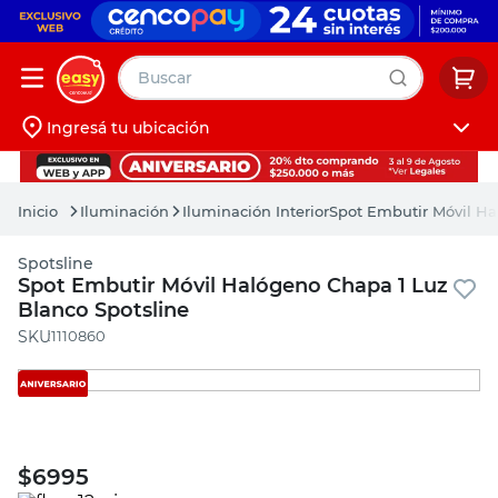
Buscar
Ingresá tu ubicación
muebles
Iniciá sesión
pintura
Iluminación
Iluminación Interior
Spot Embutir Móvil Ha
escritorio
Spotsline
puertas
Spot Embutir Móvil Halógeno Chapa 1 Luz
Blanco Spotsline
placard
:
1110860
$
6995