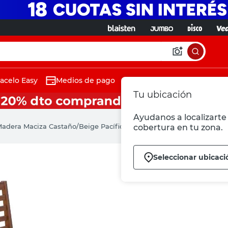
acelo Easy
Medios de pago
Tu ubicación
Ayudanos a localizarte 
adera Maciza Castaño/Beige Pacífico Inmacol
cobertura en tu zona.
Seleccionar ubicaci