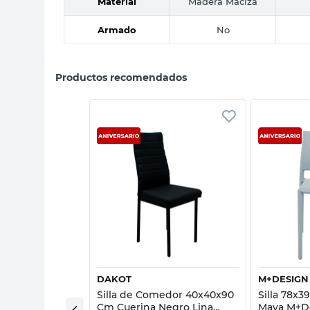
Material
Madera Maciza
Armado
No
Productos recomendados
sta rápida
Vista rápida
E
DAKOT
M+DESIGN
5 Cm Tela Gris
Silla de Comedor 40x40x90
Silla 78x3
ecototale
Cm Cuerina Negro Lina
Maya M+D