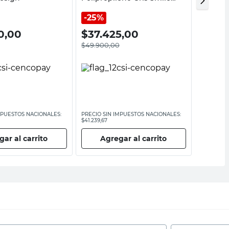
Decototale
Quality 
25%
25%
0,00
$
37.425,00
$
186
$
49.900,00
$
249.00
MPUESTOS NACIONALES:
PRECIO SIN IMPUESTOS NACIONALES:
PRECIO SI
$41.239,67
$205.785,1
ar al carrito
Agregar al carrito
Ag