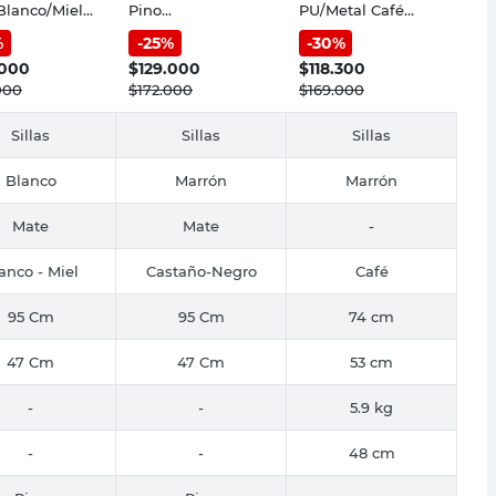
Blanco/Miel
Pino
PU/Metal Café
erranea
Castaño/Negro
Carlo M+Design
%
-
25
%
-
30
%
col
Mediterránea
Inmacol
.000
$
129.000
$
118.300
000
$
172.000
$
169.000
Sillas
Sillas
Sillas
Blanco
Marrón
Marrón
Mate
Mate
-
anco - Miel
Castaño-Negro
Café
95 Cm
95 Cm
74 cm
47 Cm
47 Cm
53 cm
-
-
5.9 kg
-
-
48 cm