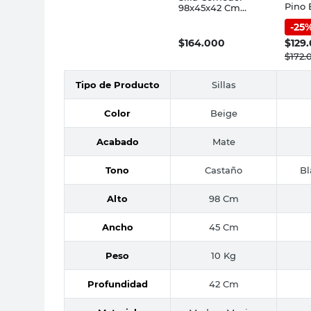
Pino 
98x45x42 Cm
Medit
Madera Maciza
-
25
Inma
Castaño/Beige
Pacífico Inmacol
$
164.000
$
129
$
172.
Tipo de Producto
Sillas
Color
Beige
Acabado
Mate
Tono
Castaño
Bl
Alto
98 Cm
Ancho
45 Cm
Peso
10 Kg
Profundidad
42 Cm