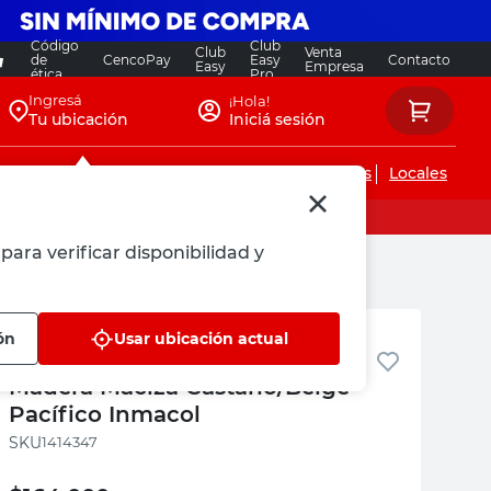
Código
Club
Club
Venta
de
CencoPay
Easy
Contacto
Easy
Empresa
ética
Pro
Ingresá
¡Hola!
Tu ubicación
Iniciá sesión
Servicios de instalaciones
Locales
para verificar disponibilidad y
Inmacol
ón
Usar ubicación actual
Silla Comedor 98x45x42 Cm
Madera Maciza Castaño/Beige
Pacífico Inmacol
:
1414347