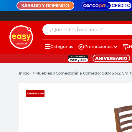
¿Qué estás buscando?
Categorías
Promociones
H
muebles
pintura
Muebles
Comedor
Silla Comedor 98x45x42 Cm M
escritorio
puertas
placard
espejo
sillas