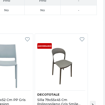
Pino
Pino
-
No
No
-
Vista rápida
Vista rápida
DECOTOTALE
QUALIT
9x52 Cm PP Gris
Silla 79x55x45 Cm
Set 4 S
esign
Polipropileno Gris Smile
Polipro