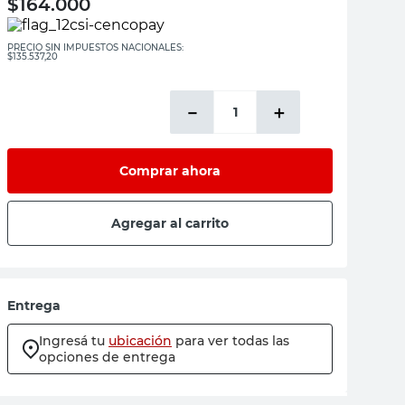
$
164.000
PRECIO SIN IMPUESTOS NACIONALES:
$135.537,20
－
＋
Comprar ahora
Agregar al carrito
Entrega
Ingresá tu
ubicación
para ver todas las
opciones de entrega