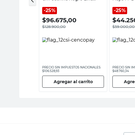
Dakot
25%
25%
,00
$
96.675,00
$
44.25
$
128.900,00
$
59.000,00
ESTOS NACIONALES:
PRECIO SIN IMPUESTOS NACIONALES:
PRECIO SIN I
$106.528,93
$48.760,34
 al carrito
Agregar al carrito
Agreg