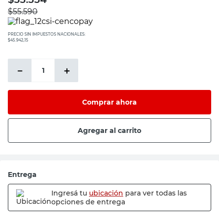
$
55.590
PRECIO SIN IMPUESTOS NACIONALES:
$45.942,15
－
＋
Comprar ahora
Agregar al carrito
Entrega
Ingresá tu
ubicación
para ver todas las
opciones de entrega