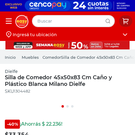
Buscar
Ingresá tu ubicación
muebles
Iniciá sesión
pintura
Muebles
Comedor
Silla de Comedor 45x50x83 Cm Caño y
escritorio
Dielfe
puertas
Silla de Comedor 45x50x83 Cm Caño y
Plástico Blanca Milano Dielfe
placard
:
1304482
¡Ahorrás $
22.236
!
-
40
%
$
33.354