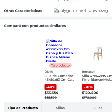
Otras Características
Compará con productos similares
Tu producto
Dielfe
Inmacol
Silla de Comedor
Silla 47x44x95 C
45x50x83 Cm Caño
Pino Blanco/Miel
y Plástico Blanca
Mediterranea
-
40
%
-
30
%
Milano Dielfe
Inmacol
$
33.354
$
120.400
$
55.590
$
172.000
Tipo de Producto
Sillas
Sillas