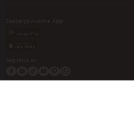
Descargá nuestra App!
Seguinos en
Medios de pago
Atención al cliente
0810-999-EASY(3279)
0800-555-0055