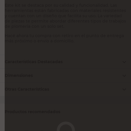
Este kit se destaca por su calidad y funcionalidad. Las
herramientas están fabricadas con materiales resistentes
y cuentan con un diseño que facilita su uso. La variedad
de piezas te permite abordar diferentes tipos de trabajos
de plomería con un solo set.
Hacé ahora tu compra con retiro en el punto de entrega
más próximo o envío a domicilio.
Características Destacadas
Dimensiones
Otras Características
Productos recomendados