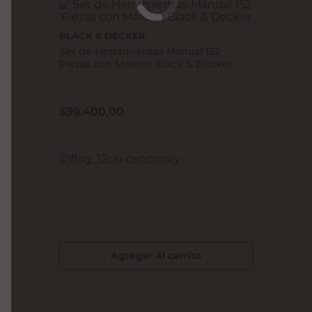
BLACK & DECKER
Set de Herramientas Manual 152
Piezas con Maletín Black & Decker
$
99.400,00