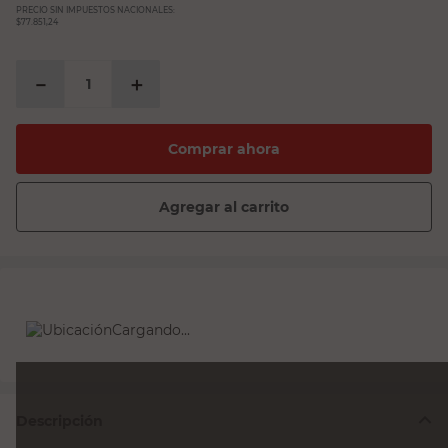
PRECIO SIN IMPUESTOS NACIONALES:
$77.851,24
－
＋
Comprar ahora
Agregar al carrito
Entrega
Ingresá tu
ubicación
para ver todas las opciones de
entrega
Descripción