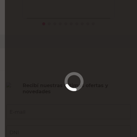
PRECIO SIN IMPUESTOS NACIONALES:
$82.148,77
Agregar al carrito
Recibí nuestras últimas ofertas y
novedades
E-mail
DNI