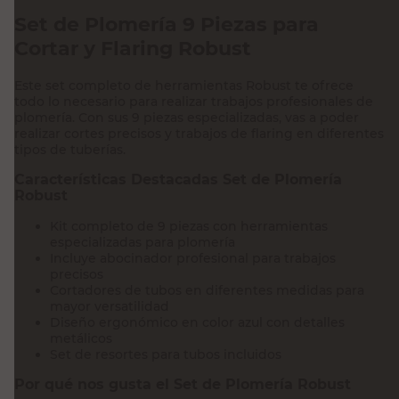
Set de Plomería 9 Piezas para
Cortar y Flaring Robust
Este set completo de herramientas Robust te ofrece
todo lo necesario para realizar trabajos profesionales de
plomería. Con sus 9 piezas especializadas, vas a poder
realizar cortes precisos y trabajos de flaring en diferentes
tipos de tuberías.
Características Destacadas Set de Plomería
Robust
Kit completo de 9 piezas con herramientas
especializadas para plomería
Incluye abocinador profesional para trabajos
precisos
Cortadores de tubos en diferentes medidas para
mayor versatilidad
Diseño ergonómico en color azul con detalles
metálicos
Set de resortes para tubos incluidos
Por qué nos gusta el Set de Plomería Robust