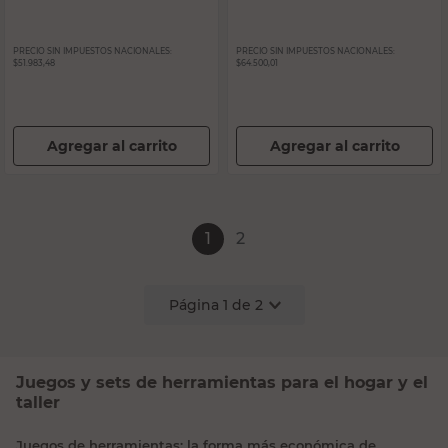
PRECIO SIN IMPUESTOS NACIONALES:
PRECIO SIN IMPUESTOS NACIONALES:
$51.983,48
$64.500,01
Agregar al carrito
Agregar al carrito
1
2
Página
1
de
2
Juegos y sets de herramientas para el hogar y el
taller
Juegos de herramientas: la forma más económica de