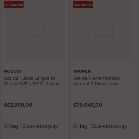
ROBUST
TRUPER
Set de Tubos Largos 10
Set de Herramientas
Piezas 3/8" a 15/16" Robust
Manual 6 Piezas con
Martillo, Pinza,
Destornilladores, Cutter y
Cinta Métrica Truper
$
62.900,00
$
78.045,00