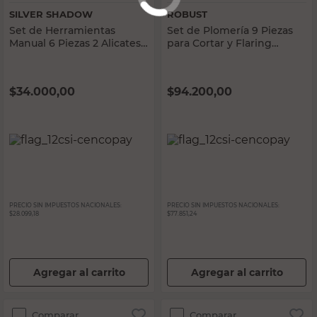
SILVER SHADOW
ROBUST
Set de Herramientas
Set de Plomería 9 Piezas
Manual 6 Piezas 2 Alicates
para Cortar y Flaring
+ 4 Destornilladores Silver
Robust
Shadow
$
34.000,00
$
94.200,00
PRECIO SIN IMPUESTOS NACIONALES:
PRECIO SIN IMPUESTOS NACIONALES:
$28.099,18
$77.851,24
Agregar al carrito
Agregar al carrito
Comparar
Comparar