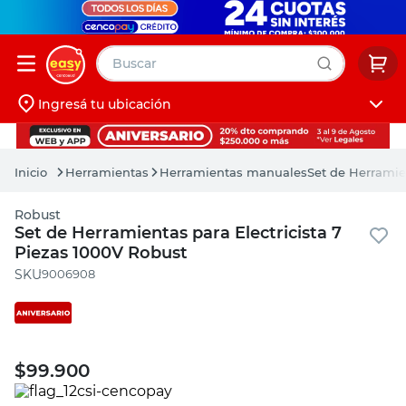
Buscar
Ingresá tu ubicación
muebles
Iniciá sesión
pintura
Herramientas
Herramientas manuales
Set de Herramie
escritorio
Robust
puertas
Set de Herramientas para Electricista 7
Piezas 1000V Robust
placard
:
9006908
$
99.900