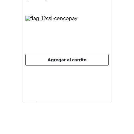
BLACK & DECKER
Set de Herramientas Manual 152
Piezas con Maletín Black & Decker
$
99.400,00
PRECIO SIN IMPUESTOS NACIONALES:
$82.148,77
Agregar al carrito