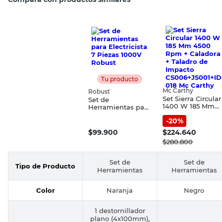
Tu producto
Mc Carthy
Robust
Set Sierra Circular
Set de
1400 W 185 Mm
Herramientas para
4500 Rpm +
Electricista 7
-
20
%
Caladora + Taladr
Piezas 1000V
de Impacto
Robust
$
99.900
$
224.640
CS006+JS001+ID0
$
280.800
8 Mc Carthy
Set de
Set de
Tipo de Producto
Herramientas
Herramientas
Color
Naranja
Negro
1 destornillador
plano (4x100mm),