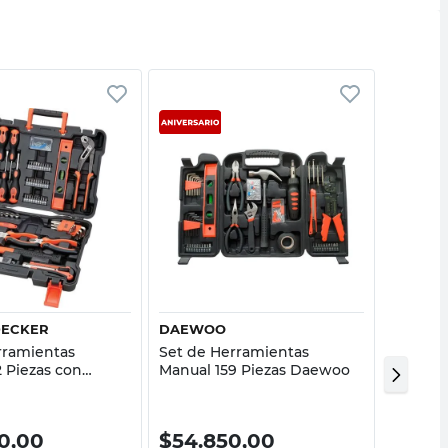
Vista rápida
Vista rápida
DECKER
DAEWOO
GOODY
rramientas
Set de Herramientas
Set de 
2 Piezas con
Manual 159 Piezas Daewoo
Manual 
lack & Decker
Maletín
0,00
$
54.850,00
$
140