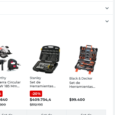
rthy
Stanley
Black & Decker
erra Circular
Set de
Set de
 W 185 Mm
Herramientas
Herramientas
 Rpm +
Manual 120 Piezas
Manual 152 Piezas
%
-
20
%
ora + Taladro
Stanley
con Maletín Black
pacto
& Decker
.640
$
409.754,4
$
99.400
6+JS001+ID01
.800
$
512.193
Carthy
Set de
Set de
Set de