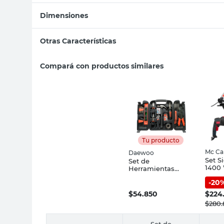
Dimensiones
Otras Características
Compará con productos similares
Tu producto
Mc Ca
Daewoo
Set Si
Set de
1400
Herramientas
4500
Manual 159 Piezas
-
20
Calad
Daewoo
de Im
$
54.850
$
224
CS00
$
280
8 Mc 
Set de