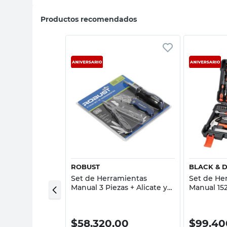
Productos recomendados
sta rápida
Vista rápida
ROBUST
BLACK & 
rnilladores 40
Set de Herramientas
Set de He
ey
Manual 3 Piezas + Alicate y
Manual 15
Destornilladores Robust
Maletín B
,00
$
58.320,00
$
99.40