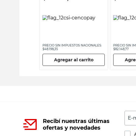
ESTOS NACIONALES:
PRECIO SIN IMPUESTOS NACIONALES:
PRECIO SIN I
$48.198,35
$82.148,77
 al carrito
Agregar al carrito
Agreg
E-m
Recibí nuestras últimas
ofertas y novedades