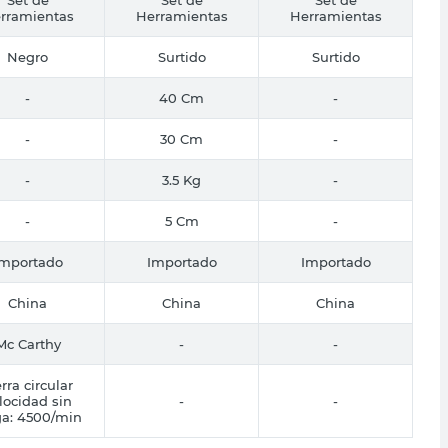
rramientas
Herramientas
Herramientas
Negro
Surtido
Surtido
-
40 Cm
-
-
30 Cm
-
-
3.5 Kg
-
-
5 Cm
-
Importado
Importado
Importado
China
China
China
Mc Carthy
-
-
erra circular
locidad sin
-
-
ga: 4500/min