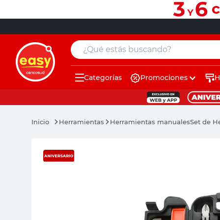
¿Qué estás buscando?
Categorías
Promociones
H
muebles
pintura
Herramientas
Herramientas manuales
Set de H
escritorio
puertas
placard
sillon
espejo