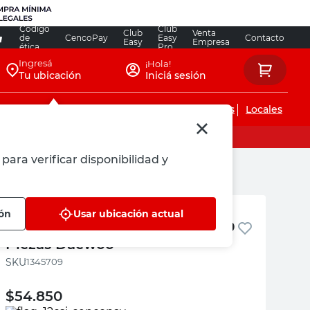
Código
Club
Club
Venta
de
CencoPay
Easy
Contacto
Easy
Empresa
ética
Pro
Ingresá
¡Hola!
Tu ubicación
Iniciá sesión
Servicios de instalaciones
Locales
para verificar disponibilidad y
Daewoo
ión
Usar ubicación actual
Set de Herramientas Manual 159
Piezas Daewoo
:
1345709
$
54.850