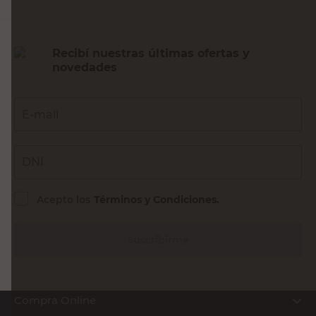
Recibí nuestras últimas ofertas y
novedades
E-mail
DNI
Acepto los
Términos y Condiciones.
Suscribirme
Compra Online