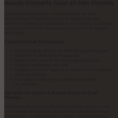
Rueda Giratoria Dual 45 Mm Flexelo
Descubrí la practicidad y versatilidad de la rueda
giratoria dual Flexelo, fabricada en Argentina para
brindar movilidad y estabilidad a tus muebles. Su diseño
compacto de 45 mm es ideal para optimizar el espacio
en tu casa.
Características Destacadas
Rueda dual de 45 mm de diámetro, perfecta para
distribuir el peso de forma pareja
Sistema de rosca de 1/4 de pulgada para una
instalación segura y sencilla
Acabado en color negro que combina con cualquier
estilo de mueble
Fabricación nacional que garantiza calidad y
durabilidad
Por qué nos gusta la Rueda Giratoria Dual
Flexelo
Esta rueda giratoria es una solución práctica para mover
tus muebles sin esfuerzo. Su sistema dual ofrece mayor
estabilidad y un deslizamiento suave, mientras que su