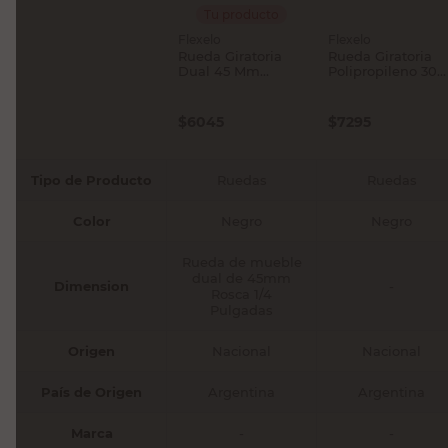
Tu producto
Flexelo
Flexelo
Rueda Giratoria
Rueda Giratoria
Dual 45 Mm
Polipropileno 30
Flexelo
Mm Flexelo
$
6045
$
7295
Tipo de Producto
Ruedas
Ruedas
Color
Negro
Negro
Rueda de mueble
dual de 45mm
Dimension
-
Rosca 1/4
Pulgadas
Origen
Nacional
Nacional
País de Origen
Argentina
Argentina
Marca
-
-