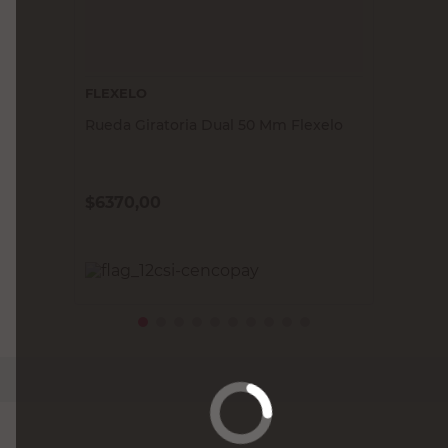
FLEXELO
Rueda Giratoria Dual 50 Mm Flexelo
$
6370,00
PRECIO SIN IMPUESTOS NACIONALES:
$5264,47
Agregar al carrito