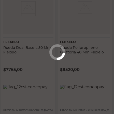
FLEXELO
FLEXELO
Rueda Dual Base L 50 Mm
Rueda Polipropileno
Flexelo
Giratoria 40 Mm Flexelo
$
7765,00
$
8520,00
PRECIO SIN IMPUESTOS NACIONALES:
$6417,36
PRECIO SIN IMPUESTOS NACIONALES:
$7041,33