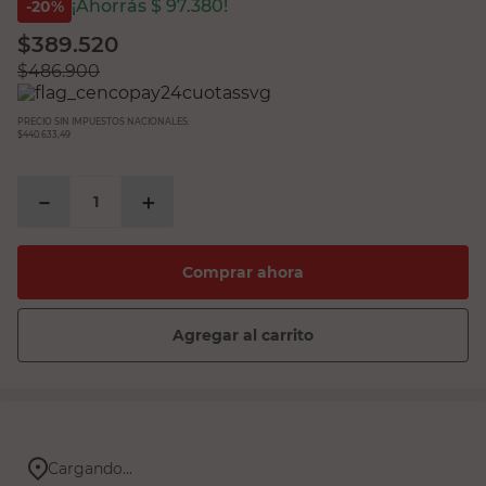
¡Ahorrás $
97.380
!
-
20
%
$
389.520
$
486.900
PRECIO SIN IMPUESTOS NACIONALES:
$440.633,49
－
＋
Comprar ahora
Agregar al carrito
Cargando...