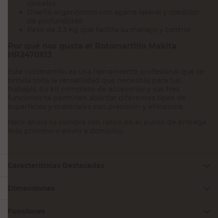
cinceles
Diseño ergonómico con agarre lateral y medidor
de profundidad
Peso de 3.3 Kg que facilita su manejo y control
Por qué nos gusta el Rotomartillo Makita
HR2470X13
Este rotomartillo es una herramienta profesional que te
brinda toda la versatilidad que necesitás para tus
trabajos. Su kit completo de accesorios y sus tres
funciones te permiten abordar diferentes tipos de
superficies y materiales con precisión y eficiencia.
Hacé ahora tu compra con retiro en el punto de entrega
más próximo o envío a domicilio.
Características Destacadas
Dimensiones
Funciones