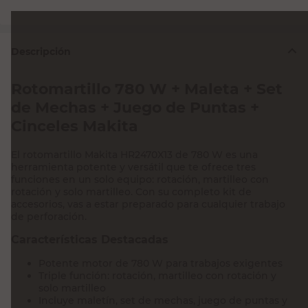
Descripción
Rotomartillo 780 W + Maleta + Set
de Mechas + Juego de Puntas +
Cinceles Makita
El rotomartillo Makita HR2470X13 de 780 W es una
herramienta potente y versátil que te ofrece tres
funciones en un solo equipo: rotación, martilleo con
rotación y solo martilleo. Con su completo kit de
accesorios, vas a estar preparado para cualquier trabajo
de perforación.
Características Destacadas
Potente motor de 780 W para trabajos exigentes
Triple función: rotación, martilleo con rotación y
solo martilleo
Incluye maletín, set de mechas, juego de puntas y