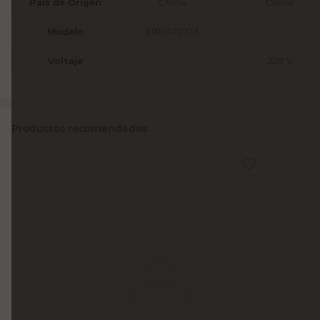
País de Origen
China
China
Modelo
HR2470X13
-
Voltaje
-
220 V
Productos recomendados