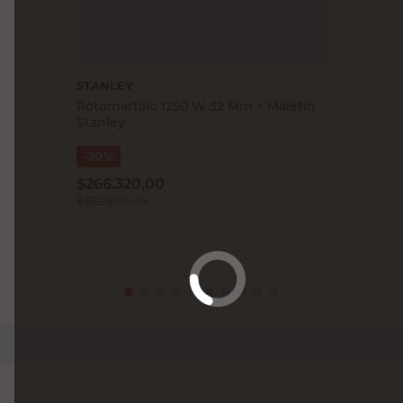
STANLEY
Rotomartillo 1250 W 32 Mm + Maletín
Stanley
20%
$
266.320,00
$
332.900,00
PRECIO SIN IMPUESTOS NACIONALES:
$301.266,97
Agregar al carrito