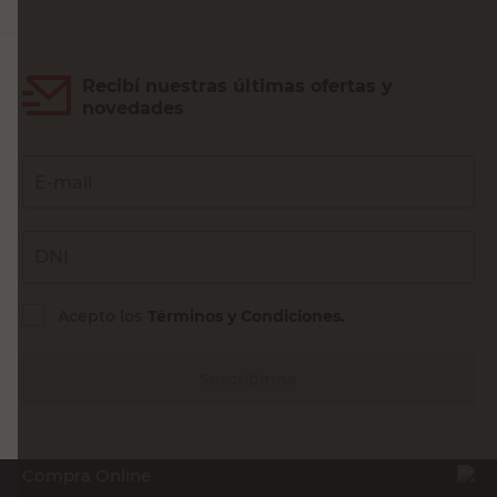
Recibí nuestras últimas ofertas y
novedades
E-mail
DNI
Acepto los
Términos y Condiciones.
Suscribirme
Compra Online