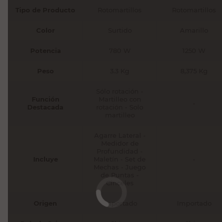
Tipo de Producto
Rotomartillos
Rotomartillos
Color
Surtido
Amarillo
Potencia
780 W
1250 W
Peso
3.3 Kg
8,375 Kg
Sólo rotación -
Función
Martilleo con
-
Destacada
rotación - Solo
martilleo
Agarre Lateral -
Medidor de
Profundidad -
Incluye
Maletín - Set de
-
Mechas - Juego
de Puntas -
Cinceles
Origen
Importado
Importado