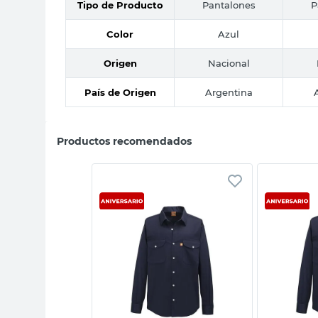
Tipo de Producto
Pantalones
P
Color
Azul
Origen
Nacional
País de Origen
Argentina
Productos recomendados
sta rápida
Vista rápida