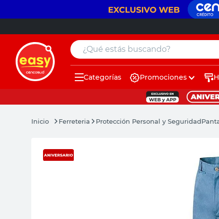
¿Qué estás buscando?
Categorías
Promociones
H
muebles
pintura
Ferreteria
Protección Personal y Seguridad
Pant
escritorio
puertas
placard
sillon
espejo