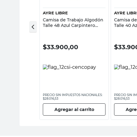
AYRE LIBRE
AYRE LIBR
Trabajo Talle 50
Camisa de Trabajo Algodón
Camisa de
Talle 48 Azul Carpintero
Talle 40 A
Ayre Libre
Ayre Libre
00
$
33.900,00
$
33.90
ESTOS NACIONALES:
PRECIO SIN IMPUESTOS NACIONALES:
PRECIO SIN I
$28.016,53
$28.016,53
 al carrito
Agregar al carrito
Agreg