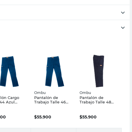
u
Ombu
Ombu
lón Cargo
Pantalón de
Pantalón de
 44 Azul
Trabajo Talle 46
Trabajo Talle 48
u
Azul Ombu
Azul Ombu
900
$
55.900
$
55.900