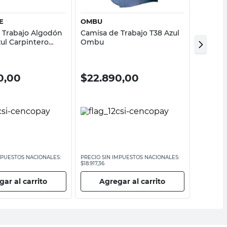
E
OMBU
DP
 Trabajo Algodón
Camisa de Trabajo T38 Azul
Mameluc
zul Carpintero
Ombu
M Blan
0,00
$
22.890,00
$
12.
MPUESTOS NACIONALES:
PRECIO SIN IMPUESTOS NACIONALES:
PRECIO SI
$18.917,36
$10.326,45
ar al carrito
Agregar al carrito
Ag