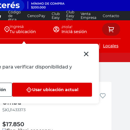
Código
Club
Club
Venta
de
CencoPay
Easy
Contacto
Easy
Empresa
ética
Pro
Ingresá
¡Hola!
Tu ubicación
Iniciá sesión
Servicios de instalaciones
Locales
 para verificar disponibilidad y
Ombu
ión
Usar ubicación actual
Pantalón de Trabajo T50 Azul
Ombú
:
1433373
$
17.850