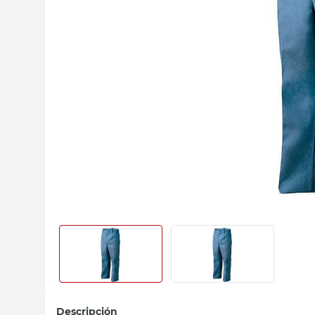
sillas
ceramica
vanitory
Descripción