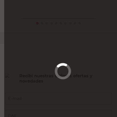
PRECIO SIN IMPUESTOS NACIONALES:
$18.946,29
Agregar al carrito
Recibí nuestras últimas ofertas y
novedades
E-mail
DNI