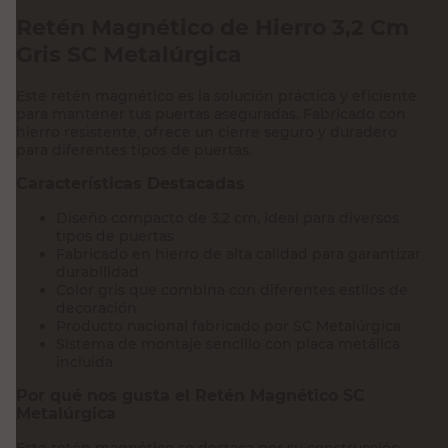
Retén Magnético de Hierro 3,2 Cm
Gris SC Metalúrgica
Este retén magnético es la solución práctica y eficiente
para mantener tus puertas aseguradas. Fabricado con
hierro resistente, ofrece un cierre seguro y duradero
para diferentes tipos de puertas.
Características Destacadas
Diseño compacto de 3,2 cm, ideal para diversos
tipos de puertas
Fabricado en hierro de alta calidad para garantizar
durabilidad
Color gris que combina con diferentes estilos de
decoración
Producto nacional fabricado por SC Metalúrgica
Sistema de montaje sencillo con placa metálica
incluida
Por qué nos gusta el Retén Magnético SC
Metalúrgica
Este retén magnético se destaca por su construcción