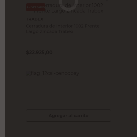
TRABEX
Cerradura de Interior 1002 Frente
Largo Zincada Trabex
$
22.925,00