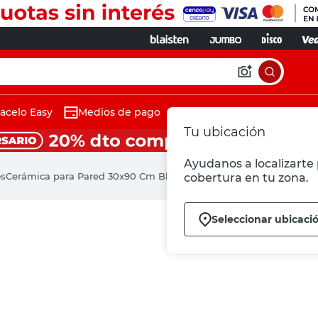
acelo Easy
Medios de pago
Tu ubicación
Ayudanos a localizarte 
os
Cerámica para Pared 30x90 Cm Blanco Cetim Bianco Portobello
cobertura en tu zona.
Seleccionar ubicaci