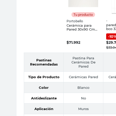
Tu producto
-
Portobello
pared 
Cerámica para
bco 3
Pared 30x90 Cm
Blanco Cetim
-
10
Bianco Portobello
$
71.992
$
29.
$
33.0
Pastina Para
Pastinas
Cerámicos De
Recomendadas
Pared
Tipo de Producto
Cerámicas Pared
Cer
Color
Blanco
Antideslizante
No
Aplicación
Muros