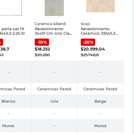
Cerámica Alberdi
Scop
perla sat fit
Revestimiento
Revestimiento
3x45.3-2.25-51
34x51 Cm Gris Claro
Cerámico 33X45.3
Cerámica Alberdi
Cm Marmolado
%
-
10
%
-
20
%
Brillante Scop
738,7
$
18.252
$
20.599,04
43
$
20.280
$
25.748,8
-
-
-
ámicas Pared
Cerámicas Pared
Cerámicas Pared
Blanco
Gris
Beige
-
-
-
Muros
-
Muros