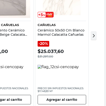
Vista rápida
Vista rápida
 CAÑUELAS
CAÑUELAS
SCOP
ento Cerámico
Cerámico 50x50 Cm Blanco
Revest
Beige Calacata
Marmol Calacatta Cañuelas
33X45.
Brillan
20%
20%
0,00
$
25.037,60
$
20.
$
31.297,00
$
25.748,
MPUESTOS NACIONALES:
PRECIO SIN IMPUESTOS NACIONALES:
PRECIO SI
$11.148,83 M²
$9457,78 M
ar al carrito
Agregar al carrito
Ag