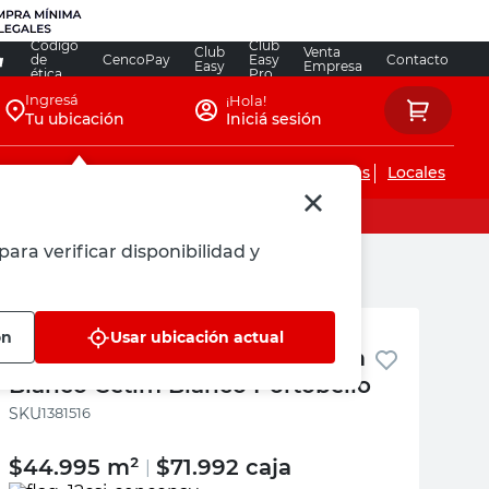
Código
Club
Club
Venta
de
CencoPay
Easy
Contacto
Easy
Empresa
ética
Pro
Ingresá
¡Hola!
Tu ubicación
Iniciá sesión
Servicios de instalaciones
Locales
para verificar disponibilidad y
Portobello
ón
Usar ubicación actual
Cerámica para Pared 30x90 Cm
Blanco Cetim Bianco Portobello
:
1381516
$
44.995
m²
$
71.992
caja
|