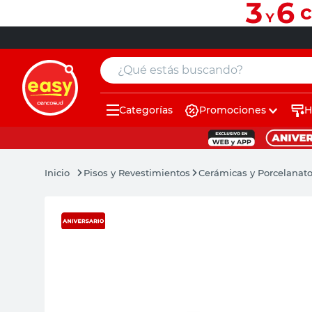
¿Qué estás buscando?
Categorías
Promociones
H
muebles
pintura
Pisos y Revestimientos
Cerámicas y Porcelanat
escritorio
puertas
placard
sillon
espejo