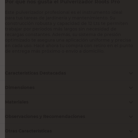
Por qué nos gusta el Pulverizador Roots Pro
Este pulverizador profesional es el instrumento ideal
para tus tareas de jardinería y mantenimiento. Su
construcción robusta y capacidad de 12 Lts te permiten
trabajar por períodos más largos sin necesidad de
recargas constantes. Además, su sistema de presión
optimizado te asegura una aplicación uniforme y precisa
en cada uso. Hacé ahora tu compra con retiro en el punto
de entrega más próximo o envío a domicilio.
Características Destacadas
Dimensiones
Materiales
Observaciones y Recomendaciones
Otras Características