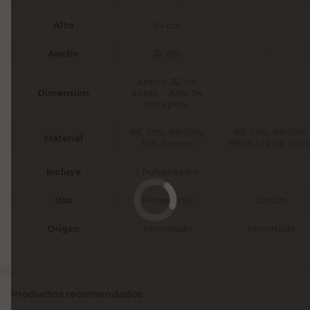
Alto
54 cm
-
Ancho
32 cm
-
Ancho: 32 cm
Dimension
aprox. - Alto: 54
-
cm aprox.
PE 75%, PP 10%,
PE 75%, PP 10%,
Material
15% Bronce
15% Fibra de vidri
Incluye
1 Pulverizador
-
Uso
Profesional
Jardín
Origen
Importado
Importado
Productos recomendados