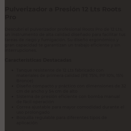
Pulverizador a Presión 12 Lts Roots
Pro
Descubrí el pulverizador profesional Roots Pro de 12 Lts,
un instrumento de alta calidad diseñado para facilitar tus
tareas de riego y fumigación. Su diseño ergonómico y
gran capacidad te garantizan un trabajo eficiente y sin
interrupciones.
Características Destacadas
Tanque resistente de 12 Lts fabricado con
materiales de primera calidad (PE 75%, PP 10%, 15%
Bronce)
Diseño compacto y práctico con dimensiones de 32
cm de ancho y 54 cm de alto
Sistema de presión eficiente con bomba manual
de fácil operación
Correa ajustable para mayor comodidad durante el
uso prolongado
Boquilla regulable para diferentes tipos de
aplicación