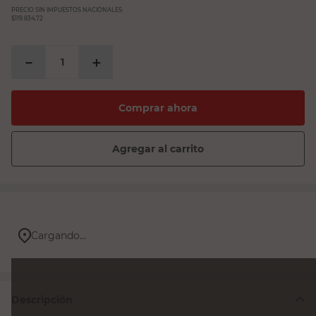
PRECIO SIN IMPUESTOS NACIONALES:
$119.834,72
－
＋
Comprar ahora
Agregar al carrito
Cargando...
Descripción