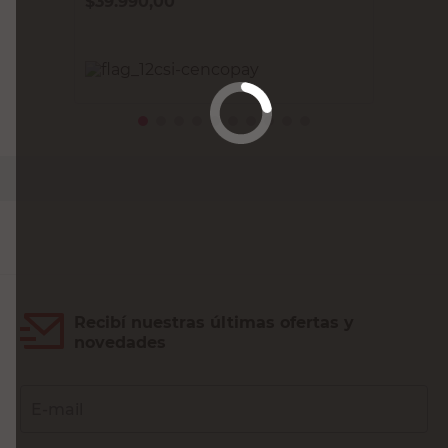
$
39.990,00
PRECIO SIN IMPUESTOS NACIONALES:
$33.049,59
Agregar al carrito
Recibí nuestras últimas ofertas y
novedades
E-mail