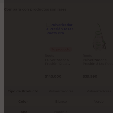
Compará con productos similares
Tu producto
Roots
Roots
Pulverizador a
Pulverizador a
Presión 12 Lts
Presión 5 Lts Root
Roots Pro
$
145.000
$
39.990
Tipo de Producto
Pulverizadores
Pulverizadores
Color
Blanco
Verde
Tono
Naranja
-