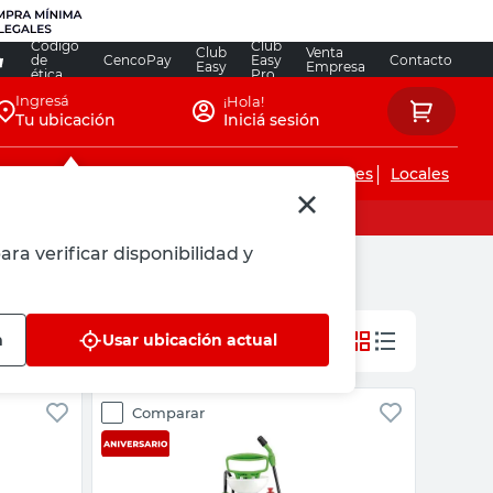
Código
Club
Club
Venta
de
CencoPay
Easy
Contacto
Easy
Empresa
ética
Pro
Ingresá
¡Hola!
Tu ubicación
Iniciá sesión
Servicios de instalaciones
Locales
ara verificar disponibilidad y
n
Usar ubicación actual
Comparar