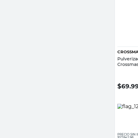
CROSSMA
Pulveriza
Crossmas
$
69.9
PRECIO SIN
$57.842,98