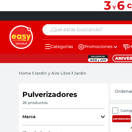
¿Qué estás buscando?
Categorías
Promociones
H
muebles
pintura
Home
Jardín y Aire Libre
Jardín
escritorio
puertas
Pulverizadores
placard
26
productos
Comp
sillon
Marca
espejo
CEC
(
2
)