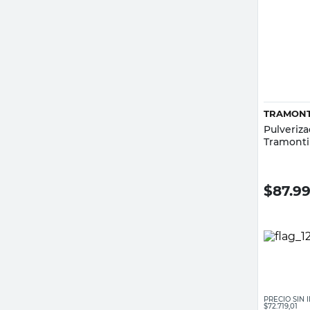
TRAMONT
Pulveriz
Tramont
$
87.9
PRECIO SIN
$72.719,01