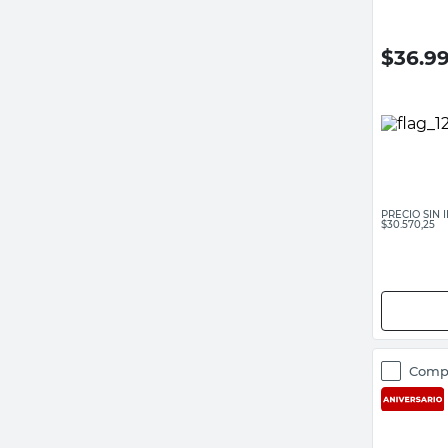
$
36.9
PRECIO SIN
$30.570,25
Comp