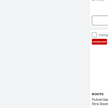
Comp
ROOTS
Pulveriza
litro Roo