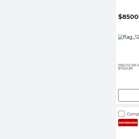
$
8500
PRECIO SIN
$7024,80
Comp