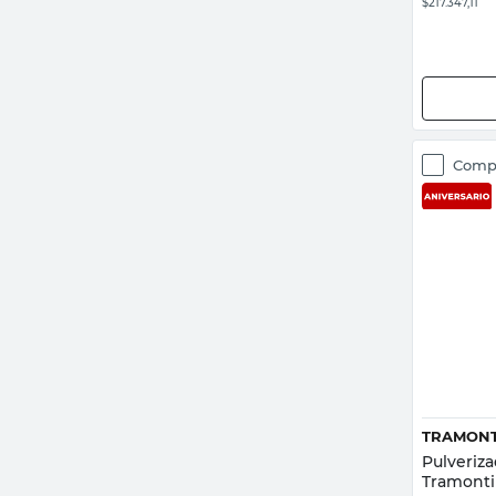
$217.347,11
Comp
TRAMONT
Pulveriz
Tramont