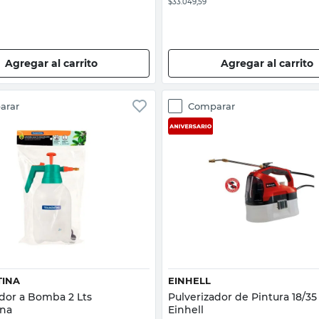
$33.049,59
Agregar al carrito
Agregar al carrito
arar
Comparar
Vista rápida
Vista rápida
INA
EINHELL
ador a Bomba 2 Lts
Pulverizador de Pintura 18/3
ina
Einhell