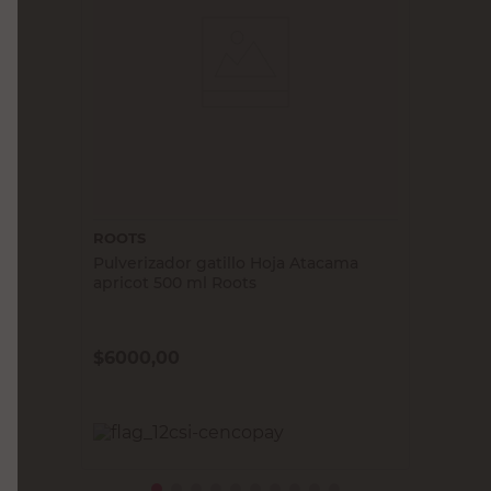
ROOTS
Pulverizador gatillo Hoja Atacama
apricot 500 ml Roots
$
6000,00