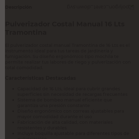
Descripción
Pulverizador Costal Manual 16 Lts
Tramontina
El pulverizador costal manual Tramontina de 16 Lts es el
instrumento ideal para tus tareas de jardinería y
fumigación. Su diseño ergonómico tipo mochila te
permite realizar tus labores de riego y pulverización con
total comodidad.
Características Destacadas
Capacidad de 16 Lts, ideal para cubrir grandes
superficies sin necesidad de recargas frecuentes
Sistema de bombeo manual eficiente que
garantiza una presión constante
Diseño ergonómico con correas ajustables para
mayor comodidad durante el uso
Fabricación de alta calidad, con materiales
resistentes y durables
Incluye boquilla ajustable para diferentes tipos de
pulverización