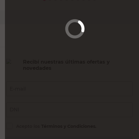
PRECIO SIN IMPUESTOS NACIONALES:
$4958,68
Agregar al carrito
Recibí nuestras últimas ofertas y
novedades
E-mail
DNI
Acepto los
Términos y Condiciones.