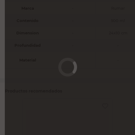
Marca
-
Rumar
Contenido
-
500 ml
Dimension
-
24x10 cm
Profundidad
-
-
Material
-
-
Productos recomendados