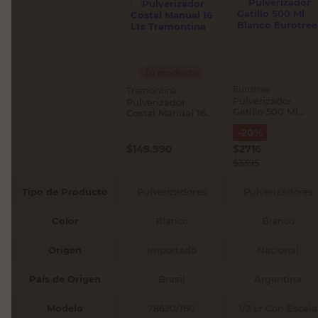
Tu producto
Eurotree
Tramontina
Pulverizador
Pulverizador
Gatillo 500 Ml
Costal Manual 16
Blanco Eurotree
Lts Tramontina
-
20
%
$
149.990
$
2716
$
3395
Tipo de Producto
Pulverizadores
Pulverizadores
Color
Blanco
Blanco
Origen
Importado
Nacional
País de Origen
Brasil
Argentina
Modelo
78620/160
1/2 Lr Con Escala