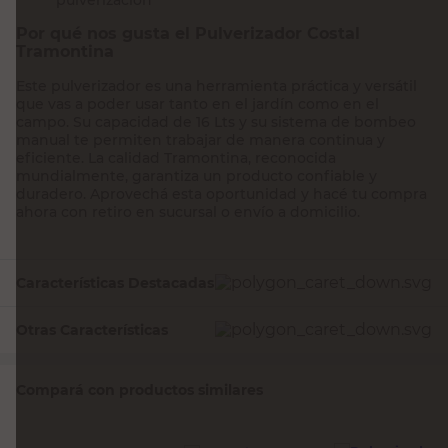
Por qué nos gusta el Pulverizador Costal
Tramontina
Este pulverizador es una herramienta práctica y versátil
que vas a poder usar tanto en el jardín como en el
campo. Su capacidad de 16 Lts y su sistema de bombeo
manual te permiten trabajar de manera continua y
eficiente. La calidad Tramontina, reconocida
mundialmente, garantiza un producto confiable y
duradero. Aprovechá esta oportunidad y hacé tu compra
ahora con retiro en sucursal o envío a domicilio.
Características Destacadas
Otras Características
Compará con productos similares