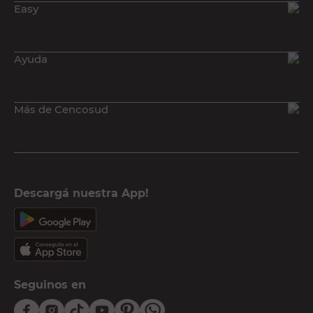
Easy
Búsquedas relacionadas a Tanques y cámaras sépticas:
Tanques y cámaras sépticas
Bombas y riego
Ayuda
Distribución de agua
Accesorios de instalación
Más de Cencosud
Descargá nuestra App!
Seguinos en