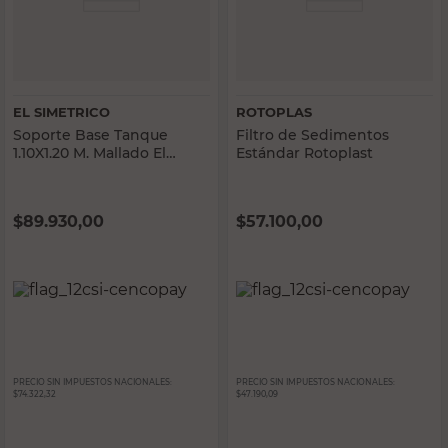
EL SIMETRICO
ROTOPLAS
Soporte Base Tanque
Filtro de Sedimentos
1.10X1.20 M. Mallado El
Estándar Rotoplast
Simetrico
$
89.930,00
$
57.100,00
PRECIO SIN IMPUESTOS NACIONALES:
PRECIO SIN IMPUESTOS NACIONALES:
$74.322,32
$47.190,09