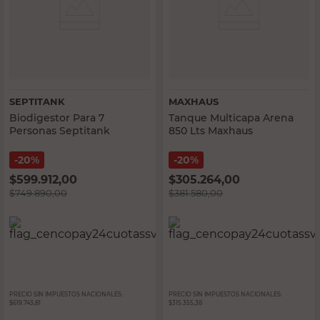
SEPTITANK
MAXHAUS
Biodigestor Para 7
Tanque Multicapa Arena
Personas Septitank
850 Lts Maxhaus
20%
20%
$
599.912,00
$
305.264,00
$
749.890,00
$
381.580,00
PRECIO SIN IMPUESTOS NACIONALES:
PRECIO SIN IMPUESTOS NACIONALES:
$619.743,81
$315.355,38