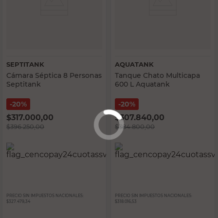
SEPTITANK
AQUATANK
Cámara Séptica 8 Personas
Tanque Chato Multicapa
Septitank
600 L Aquatank
20%
20%
$
317.000,00
$
307.840,00
$
396.250,00
$
384.800,00
PRECIO SIN IMPUESTOS NACIONALES:
PRECIO SIN IMPUESTOS NACIONALES:
$327.479,34
$318.016,53