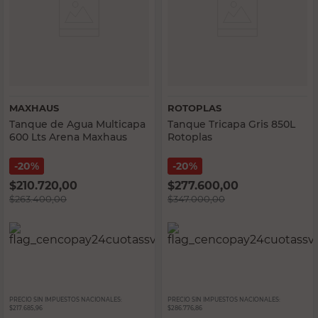
MAXHAUS
ROTOPLAS
Tanque de Agua Multicapa
Tanque Tricapa Gris 850L
600 Lts Arena Maxhaus
Rotoplas
20%
20%
$
210.720,00
$
277.600,00
$
263.400,00
$
347.000,00
PRECIO SIN IMPUESTOS NACIONALES:
PRECIO SIN IMPUESTOS NACIONALES:
$217.685,96
$286.776,86