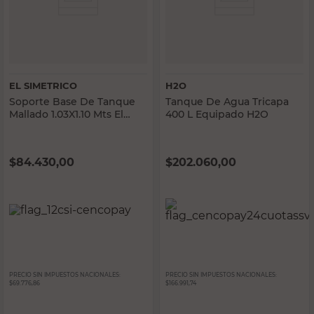
EL SIMETRICO
H2O
Soporte Base De Tanque
Tanque De Agua Tricapa
Mallado 1.03X1.10 Mts El
400 L Equipado H2O
Simétrico
$
84.430,00
$
202.060,00
PRECIO SIN IMPUESTOS NACIONALES:
PRECIO SIN IMPUESTOS NACIONALES:
$69.776,86
$166.991,74