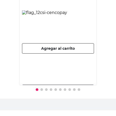
MACROLED
Led Plafón Redondo 6 W Neutro
Macroled
$
9995,00
PRECIO SIN IMPUESTOS NACIONALES:
$8260,34
Agregar al carrito