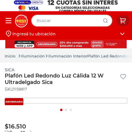
Buscar
Ingresá tu ubicación
muebles
Iniciá sesión
pintura
Iluminación
Iluminación Interior
Plafón Led Redondo Lu
escritorio
SICA
puertas
Plafón Led Redondo Luz Cálida 12 W
Ultradelgado Sica
placard
:
1158817
$
16.510