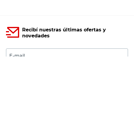
Recibí nuestras últimas ofertas y
novedades
E-mail
DNI
Acepto los
Términos y Condiciones.
Suscribirme