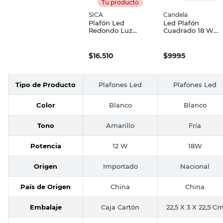
Tu producto
SICA
Candela
Plafón Led
Led Plafón
Redondo Luz
Cuadrado 18 W
Cálida 12 W
Luz Fría Candela
Ultradelgado Sica
$
16.510
$
9995
Tipo de Producto
Plafones Led
Plafones Led
Color
Blanco
Blanco
Tono
Amarillo
Fría
Potencia
12 W
18W
Origen
Importado
Nacional
País de Origen
China
China
Embalaje
Caja Cartón
22,5 X 3 X 22,5 C