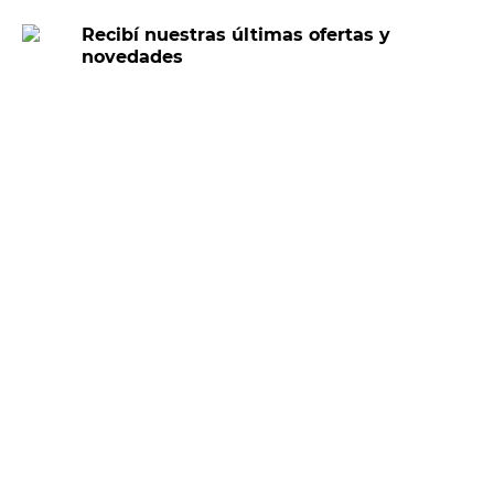
Recibí nuestras últimas ofertas y
novedades
E-mail
DNI
Acepto los
Términos y Condiciones.
Suscribirme
Compra Online