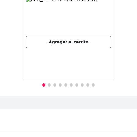
RICCHEZZE
Placard 169x47x182 Cm Blanco 6
Puertas 4 Cajones Tana Piu Nevada
Ricchezze
30%
$
333.900,00
$
477.000,00
PRECIO SIN IMPUESTOS NACIONALES:
$394.214,88
Agregar al carrito