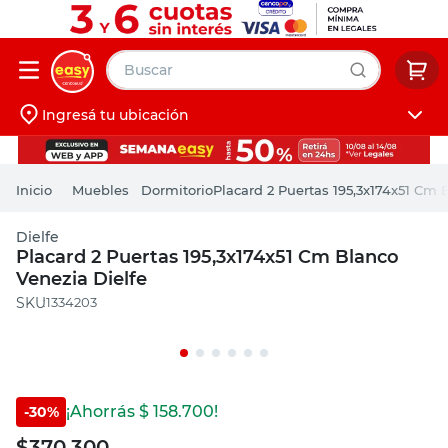
Buscar
Ingresá tu ubicación
muebles
Iniciá sesión
pintura
Muebles
Dormitorio
Placard 2 Puertas 195,3x174x51 Cm 
escritorio
Dielfe
puertas
Placard 2 Puertas 195,3x174x51 Cm Blanco
Venezia Dielfe
placard
:
1334203
¡Ahorrás $
158.700
!
-
30
%
$
370.300