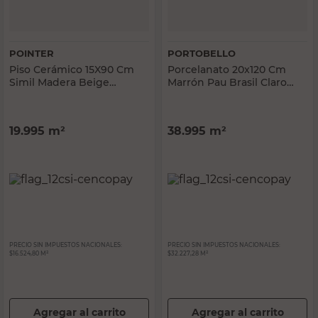
POINTER
PORTOBELLO
Piso Cerámico 15X90 Cm
Porcelanato 20x120 Cm
Simil Madera Beige
Marrón Pau Brasil Claro
Pointer
Portobello
19.995
m²
38.995
m²
PRECIO SIN IMPUESTOS NACIONALES:
PRECIO SIN IMPUESTOS NACIONALES:
$16.524,80 M²
$32.227,28 M²
Agregar al carrito
Agregar al carrito