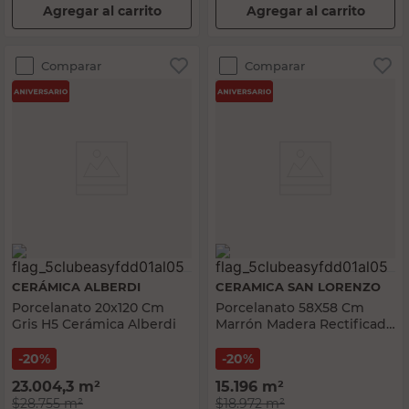
Agregar al carrito
Agregar al carrito
Comparar
Comparar
CERÁMICA ALBERDI
CERAMICA SAN LORENZO
Porcelanato 20x120 Cm
Porcelanato 58X58 Cm
Gris H5 Cerámica Alberdi
Marrón Madera Rectificado
Cerámica San Lorenzo
20%
20%
23.004,3
m²
15.196
m²
$28.755
m²
$18.972
m²