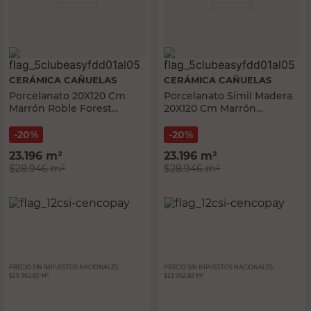
CERÁMICA CAÑUELAS
CERÁMICA CAÑUELAS
Porcelanato 20X120 Cm
Porcelanato Símil Madera
Marrón Roble Forest
20X120 Cm Marrón
Tendenza Cerámica
Cañuelas
Cañuelas
20%
20%
23.196
m²
23.196
m²
$28.946
m²
$28.946
m²
PRECIO SIN IMPUESTOS NACIONALES:
PRECIO SIN IMPUESTOS NACIONALES:
$23.962,82 M²
$23.962,82 M²