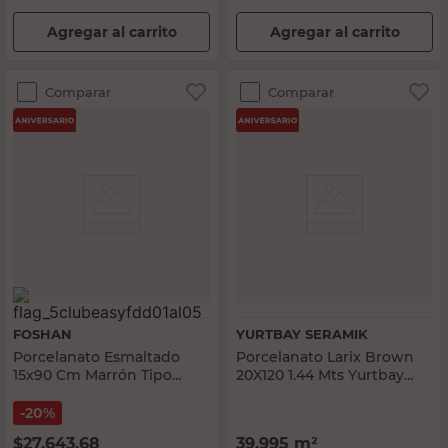
Agregar al carrito
Agregar al carrito
Comparar
Comparar
FOSHAN
YURTBAY SERAMIK
Porcelanato Esmaltado
Porcelanato Larix Brown
15x90 Cm Marrón Tipo
20X120 1.44 Mts Yurtbay
Madera C159307 Foshan
Seramik
20%
$
27.643,68
39.995
m²