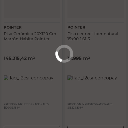
POINTER
POINTER
Piso Cerámico 20X120 Cm
Piso cer rect iber natural
Marrón Habita Pointer
15x90-1.61-3
145.215,42
m²
19.995
m²
PRECIO SIN IMPUESTOS NACIONALES:
PRECIO SIN IMPUESTOS NACIONALES:
$120.012,75 M²
$16.524,80 M²