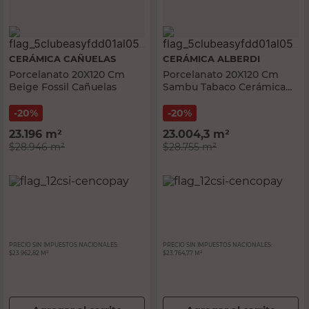
CERÁMICA CAÑUELAS
CERÁMICA ALBERDI
Porcelanato 20X120 Cm
Porcelanato 20X120 Cm
Beige Fossil Cañuelas
Sambu Tabaco Cerámica
Alberdi
20%
20%
23.196
m²
23.004,3
m²
$28.946
m²
$28.755
m²
PRECIO SIN IMPUESTOS NACIONALES:
PRECIO SIN IMPUESTOS NACIONALES:
$23.962,82 M²
$23.764,77 M²