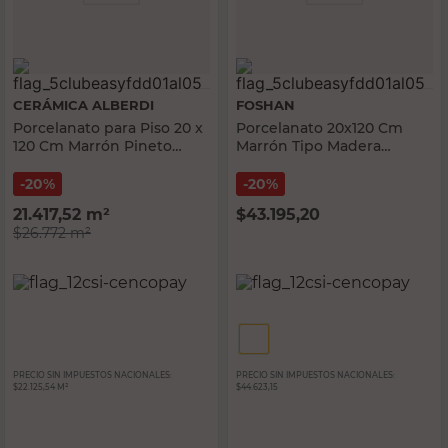
CERÁMICA ALBERDI
FOSHAN
Porcelanato para Piso 20 x
Porcelanato 20x120 Cm
120 Cm Marrón Pineto
Marrón Tipo Madera
Cerámica Alberdi
Foshan
20%
20%
21.417,52
m²
$
43.195,20
$26.772
m²
PRECIO SIN IMPUESTOS NACIONALES:
PRECIO SIN IMPUESTOS NACIONALES:
$22.125,54 M²
$44.623,15