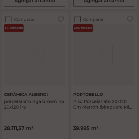
Agregar al carrito
Agregar al carrito
Comparar
Comparar
CERÁMICA ALBERDI
PORTOBELLO
porcelanato riga brown h5
Piso Porcelanato 20x120
20x120 1ra
Cm Marrón Ibirapuera Mix
Portobello
28.111,57
m²
39.995
m²