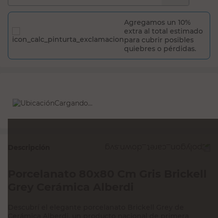
Agregamos un 10%
extra al total estimado
para cubrir posibles
quiebres o pérdidas.
Cargando...
Descripción
Porcelanato 80x80 Cm Gris Brickell
Grey Cerámica Alberdi
Descubrí el elegante porcelanato Brickell Grey de
Cerámica Alberdi, un producto nacional de primera