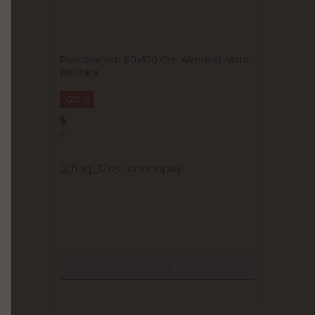
BALDARA
Porcelanato 60x120 Cm Almond Mate
Baldara
20%
$
52.986,24
$
66.232,80