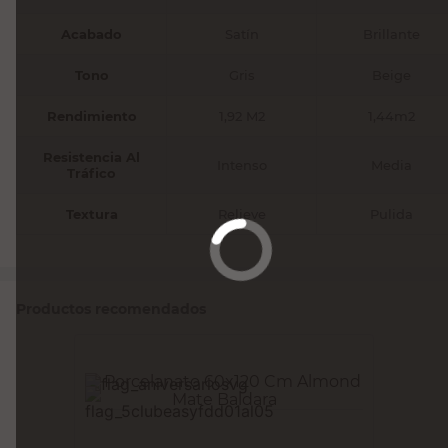
Acabado
Satín
Brillante
Tono
Gris
Beige
Rendimiento
1,92 M2
1,44m2
Resistencia Al
Intenso
Media
Tráfico
Textura
Relieve
Pulida
Productos recomendados