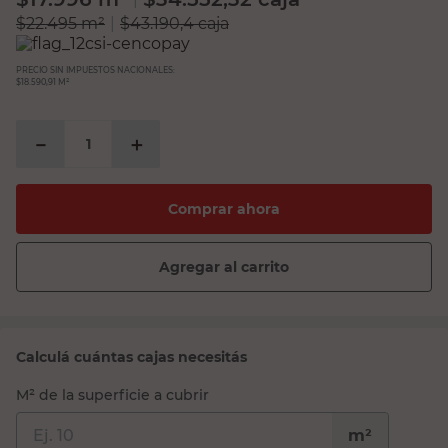
$
22.495
m²
|
$
43.190,4
caja
PRECIO SIN IMPUESTOS NACIONALES:
$18.590,91 M²
－
＋
Comprar ahora
Agregar al carrito
Calculá cuántas cajas necesitás
M² de la superficie a cubrir
m²