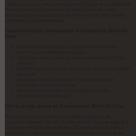
calidad que va a darle un toque sofisticado a tus espacios.
Con su diseño tipo piedra y acabado satinado, este
porcelanato es ideal para transformar tanto ambientes
interiores como exteriores.
Características Destacadas Porcelanato Brickell
Grey
Formato de 80x80 Cm con 9,5 Mm de espesor,
perfecto para espacios amplios
Apto para pisos y muros, con resistencia al tráfico
intenso
Diseño tipo piedra con textura en relieve y acabado
satinado
Ideal para living, dormitorio y espacios tanto
interiores como exteriores
Rendimiento de 1,92 M2 por caja, material
porcellanato rectificado
Por qué nos gusta el Porcelanato Brickell Grey
Este porcelanato combina la calidad superior de
Cerámica Alberdi con un diseño versátil que se adapta a
cualquier estilo de decoración. Su resistencia al tráfico
intenso y su versatilidad para uso interior y exterior lo