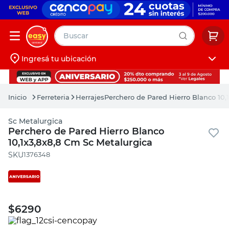
Buscar
Ingresá tu ubicación
muebles
Iniciá sesión
pintura
Ferreteria
Herrajes
Perchero de Pared Hierro Blanco 10,
escritorio
Sc Metalurgica
puertas
Perchero de Pared Hierro Blanco
10,1x3,8x8,8 Cm Sc Metalurgica
placard
:
1376348
$
6290