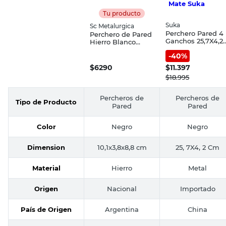
Tu producto
Suka
Sc Metalurgica
Perchero Pared 4
Perchero de Pared
Ganchos 25,7X4,2
Hierro Blanco
Cm Metal Negro
10,1x3,8x8,8 Cm Sc
-
40
%
Mate Suka
Metalurgica
$
6290
$
11.397
$
18.995
Percheros de
Percheros de
Tipo de Producto
Pared
Pared
Color
Negro
Negro
Dimension
10,1x3,8x8,8 cm
25, 7X4, 2 Cm
Material
Hierro
Metal
Origen
Nacional
Importado
País de Origen
Argentina
China