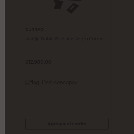
CURRAO
Manija Doble Biselada Negro Currao
$
12.980,00
PRECIO SIN IMPUESTOS NACIONALES:
$10.727,28
Agregar al carrito