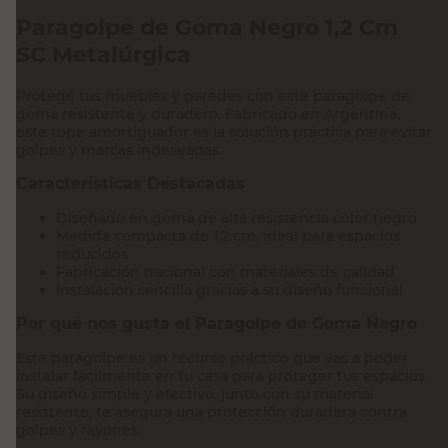
Paragolpe de Goma Negro 1,2 Cm
SC Metalúrgica
Protegé tus muebles y paredes con este paragolpe de
goma resistente y duradero. Fabricado en Argentina,
este tope amortiguador es la solución práctica para evitar
golpes y marcas indeseadas.
Características Destacadas
Diseñado en goma de alta resistencia color negro
Medida compacta de 1,2 cm, ideal para espacios
reducidos
Fabricación nacional con materiales de calidad
Instalación sencilla gracias a su diseño funcional
Por qué nos gusta el Paragolpe de Goma Negro
Este paragolpe es un recurso práctico que vas a poder
instalar fácilmente en tu casa para proteger tus espacios.
Su diseño simple y efectivo, junto con su material
resistente, te asegura una protección duradera contra
golpes y rayones.