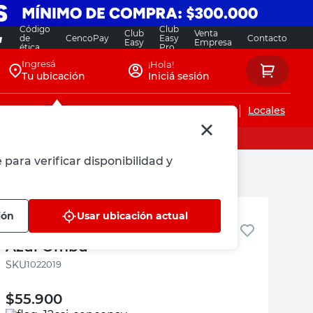
Código
Club
Club
Venta
de
CencoPay
Easy
Contacto
Easy
Empresa
ética
Pro
Ingresá
¡Hola!
Tu ubicación
Iniciá sesión
Servicios de instalaciones
Locales
 para verificar disponibilidad y
Ombu
ión
Usar ubicación actual
Pantalón de Trabajo Talle 38
Azul Ombu
:
1022019
$
55.900