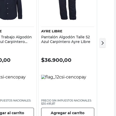
Vista rápida
Vista rápida
E
AYRE LIBRE
AYRE L
 Trabajo Algodón
Pantalón Algodón Talle 52
Pantaló
zul Carpintero
Azul Carpintero Ayre Libre
Algodón
Carpint
0,00
$
36.900,00
$
36.
MPUESTOS NACIONALES:
PRECIO SIN IMPUESTOS NACIONALES:
PRECIO SI
$30.495,87
$30.495,87
ar al carrito
Agregar al carrito
Ag