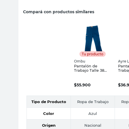
Compará con productos similares
Tu producto
Ombu
Ayre L
Pantalón de
Panta
Trabajo Talle 38
Traba
Azul Ombu
Talle
Carpi
Libre
$
55.900
$
36.
Tipo de Producto
Ropa de Trabajo
Rop
Color
Azul
Origen
Nacional