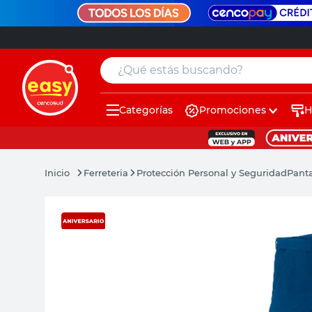
¿Qué estás buscando?
Categorías
Promociones
H
muebles
pintura
Ferreteria
Protección Personal y Seguridad
Panta
escritorio
puertas
placard
sillon
espejo