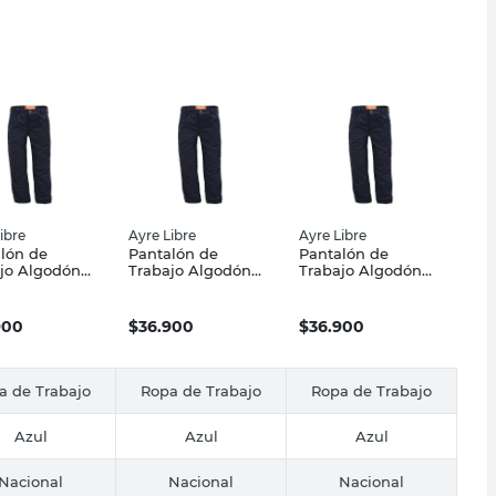
ibre
Ayre Libre
Ayre Libre
lón de
Pantalón de
Pantalón de
jo Algodón
Trabajo Algodón
Trabajo Algodón
 46 Azul
Talle 50 Azul
Talle 48 Azul
ntero Ayre
Carpintero Ayre
Carpintero Ayre
Libre
Libre
900
$
36.900
$
36.900
a de Trabajo
Ropa de Trabajo
Ropa de Trabajo
Azul
Azul
Azul
Nacional
Nacional
Nacional