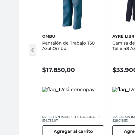
sta rápida
Vista rápida
OMBU
AYRE LIBR
rabajo Talle 52
Pantalón de Trabajo T50
Camisa de
Azul Ombú
Talle 48 A
Ayre Libre
00
$
17.850,00
$
33.90
ESTOS NACIONALES:
PRECIO SIN IMPUESTOS NACIONALES:
PRECIO SIN I
$14.752,07
$28.016,53
 al carrito
Agregar al carrito
Agreg