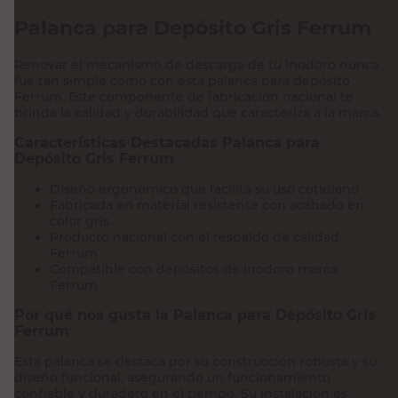
Palanca para Depósito Gris Ferrum
Renovar el mecanismo de descarga de tu inodoro nunca
fue tan simple como con esta palanca para depósito
Ferrum. Este componente de fabricación nacional te
brinda la calidad y durabilidad que caracteriza a la marca.
Características Destacadas Palanca para
Depósito Gris Ferrum
Diseño ergonómico que facilita su uso cotidiano
Fabricada en material resistente con acabado en
color gris
Producto nacional con el respaldo de calidad
Ferrum
Compatible con depósitos de inodoro marca
Ferrum
Por qué nos gusta la Palanca para Depósito Gris
Ferrum
Esta palanca se destaca por su construcción robusta y su
diseño funcional, asegurando un funcionamiento
confiable y duradero en el tiempo. Su instalación es