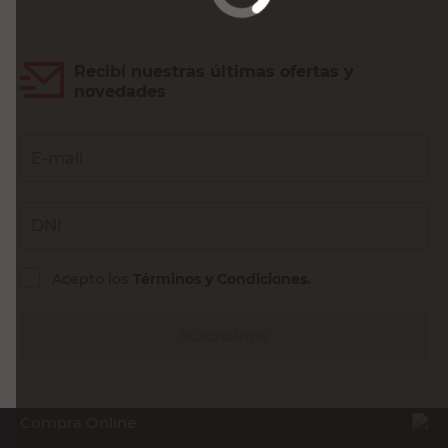
Recibí nuestras últimas ofertas y
novedades
E-mail
DNI
Acepto los
Términos y Condiciones.
Suscribirme
Compra Online