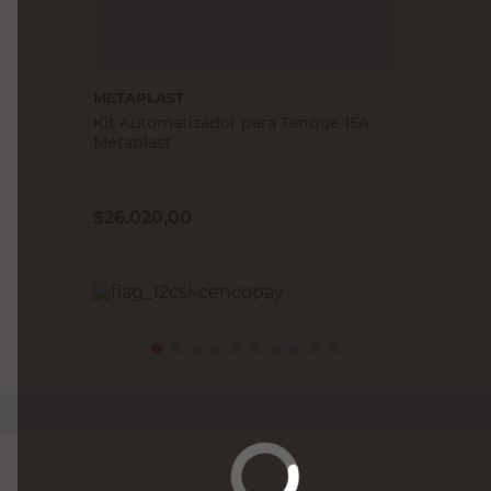
METAPLAST
Kit Automatizador para Tanque 15A
Metaplast
$
26.020,00
PRECIO SIN IMPUESTOS NACIONALES:
$21.504,14
Agregar al carrito