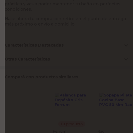
práctica y vas a poder mantener tu baño en perfectas
condiciones.
Hacé ahora tu compra con retiro en el punto de entrega
más próximo o envío a domicilio.
Características Destacadas
Otras Características
Compará con productos similares
Tu producto
Ferrum
Rao