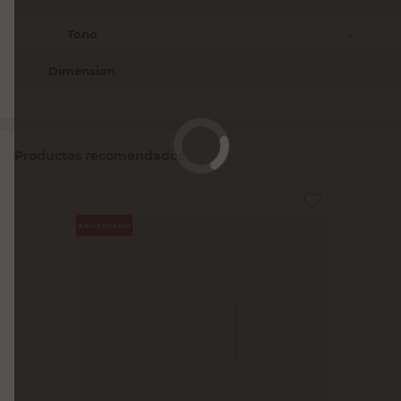
Tono
-
-
Dimension
-
-
Productos recomendados