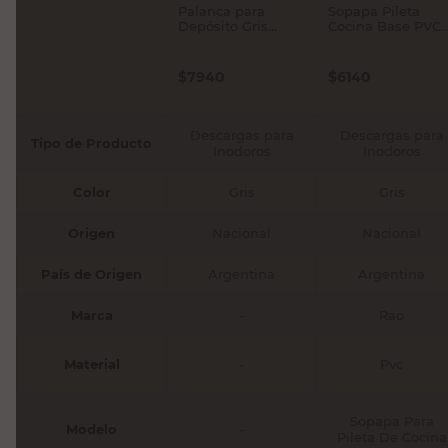
Palanca para
Sopapa Pileta
Depósito Gris
Cocina Base PVC
Ferrum
50 Mm Rao
$
7940
$
6140
Descargas para
Descargas para
Tipo de Producto
Inodoros
Inodoros
Color
Gris
Gris
Origen
Nacional
Nacional
País de Origen
Argentina
Argentina
Marca
-
Rao
Material
-
Pvc
Sopapa Para
Modelo
-
Pileta De Cocina