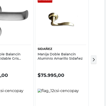
Vista rápida
Vista rápida
SIDAÑEZ
SC MET
ble Balancín
Manija Doble Balancín
Ojo de 
idable Gris
Aluminio Amarillo Sidañez
4,5x4,4
0,00
$
75.995,00
$
635