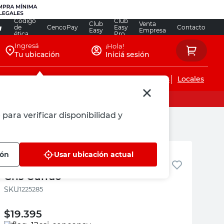
Código
Club
Club
Venta
de
CencoPay
Easy
Contacto
Easy
Empresa
ética
Pro
Ingresá
¡Hola!
Tu ubicación
Iniciá sesión
Servicios de instalaciones
Locales
para verificar disponibilidad y
Currao
ión
Usar ubicación actual
Manija Doble con Roseta Platil
Gris Currao
:
1225285
$
19.395