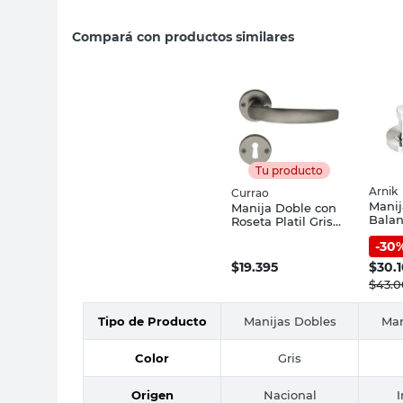
Compará con productos similares
Tu producto
Arnik
Currao
Manij
Manija Doble con
Balan
Roseta Platil Gris
Cm Sa
Currao
-
30
$
19.395
$
30.
$
43.
Tipo de Producto
Manijas Dobles
Man
Color
Gris
Origen
Nacional