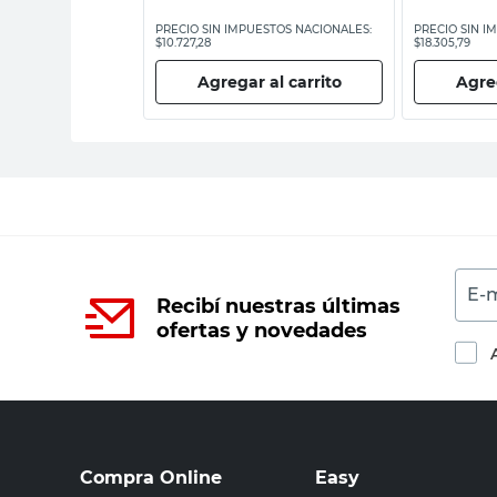
ESTOS NACIONALES:
PRECIO SIN IMPUESTOS NACIONALES:
PRECIO SIN I
$10.727,28
$18.305,79
 al carrito
Agregar al carrito
Agreg
E-m
Recibí nuestras últimas
ofertas y novedades
Compra Online
Easy