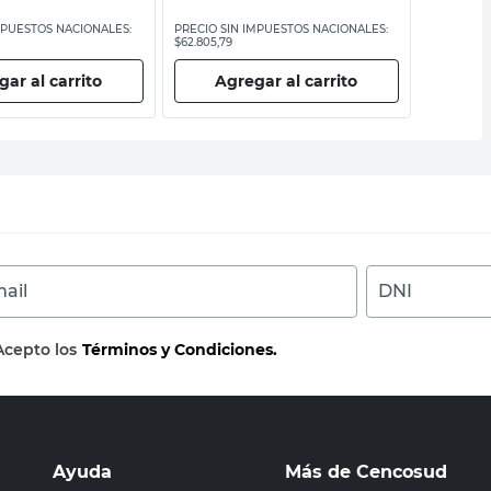
MPUESTOS NACIONALES:
PRECIO SIN IMPUESTOS NACIONALES:
PRECIO SI
$62.805,79
$5252,07
ar al carrito
Agregar al carrito
Ag
ail
DNI
Acepto los
Términos y Condiciones.
Ayuda
Más de Cencosud