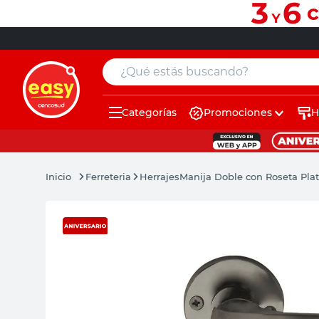
¿Qué estás buscando?
Categorías
Promociones
H
muebles
pintura
Ferreteria
Herrajes
Manija Doble con Roseta Plati
escritorio
puertas
placard
sillon
espejo