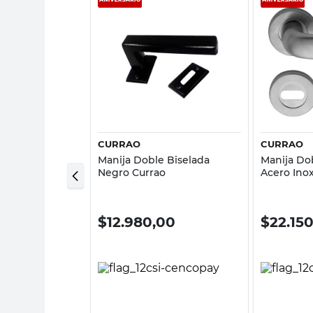
sta rápida
Vista rápida
GICA
CURRAO
CURRAO
ero Negro 0,07
Manija Doble Biselada
Manija Do
úrgica
Negro Currao
Acero Inox
Currao
0
$
12.980,00
$
22.15