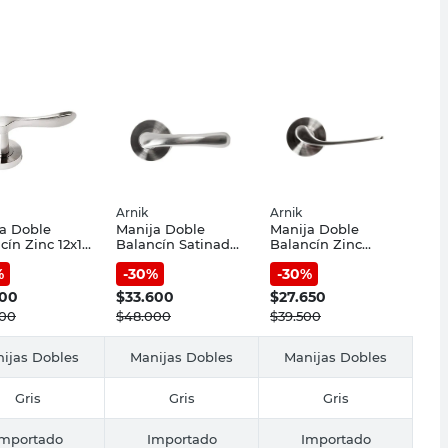
Arnik
Arnik
a Doble
Manija Doble
Manija Doble
cín Zinc 12x12
Balancín Satinado
Balancín Zinc
tín Arnik
Gris Arnik
12x12x20 Cm
%
-
30
%
-
30
%
Satinado Arnik
100
$
33.600
$
27.650
000
$
48.000
$
39.500
ijas Dobles
Manijas Dobles
Manijas Dobles
Gris
Gris
Gris
Importado
Importado
Importado