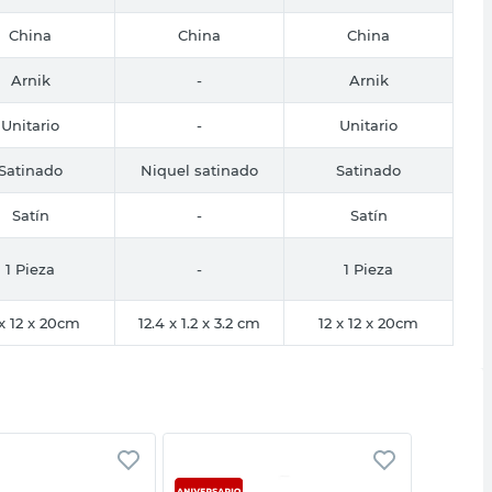
China
China
China
Arnik
-
Arnik
Unitario
-
Unitario
Satinado
Niquel satinado
Satinado
Satín
-
Satín
1 Pieza
-
1 Pieza
 x 12 x 20cm
12.4 x 1.2 x 3.2 cm
12 x 12 x 20cm