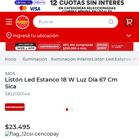
Buscar
Ingresá tu ubicación
muebles
Iniciá sesión
pintura
Iluminación
Iluminación Interior
Listón Led Estanco 18
escritorio
SICA
puertas
Listón Led Estanco 18 W Luz Día 67 Cm
Sica
placard
:
1320144
$
23.495