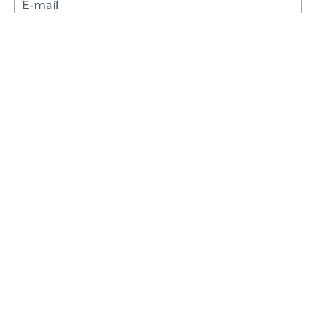
E-mail
DNI
Acepto los
Términos y Condiciones.
Suscribirme
Compra Online
Easy
Ayuda