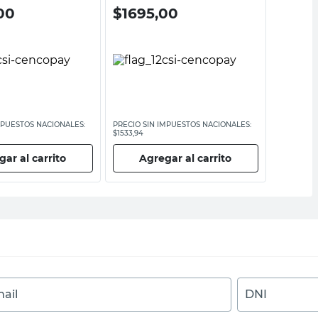
00
$
1695,00
$
300
MPUESTOS NACIONALES:
PRECIO SIN IMPUESTOS NACIONALES:
PRECIO SI
$1533,94
$2714,94
ar al carrito
Agregar al carrito
Ag
ail
DNI