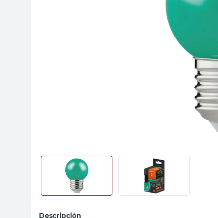
sillon
vanitory
ceramica
Descripción