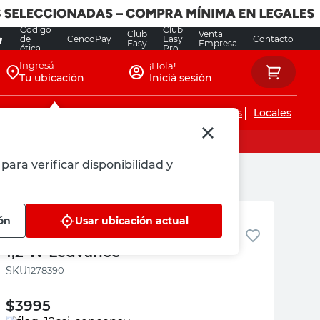
Código
Club
Club
Venta
de
CencoPay
Easy
Contacto
Easy
Empresa
ética
Pro
Ingresá
¡Hola!
Tu ubicación
Iniciá sesión
Servicios de instalaciones
Locales
para verificar disponibilidad y
Ledvance
ón
Usar ubicación actual
Lámpara Led Color Verde E27
1,2 W Ledvance
:
1278390
$
3995