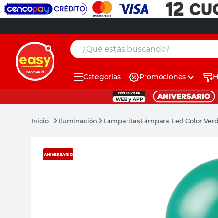
¿Qué estás buscando?
Categorías
Promociones
H
muebles
pintura
Iluminación
Lamparitas
Lámpara Led Color Verd
escritorio
puertas
placard
espejo
sillas