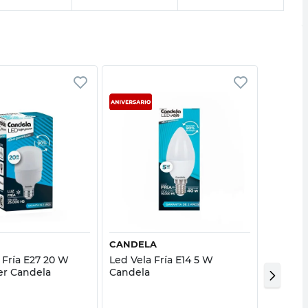
Vista rápida
Vista rápida
CANDELA
SICA
 Fría E27 20 W
Led Vela Fría E14 5 W
Led Bul
r Candela
Candela