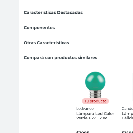
Características Destacadas
Componentes
Otras Características
Compará con productos similares
Tu producto
Ledvance
Cande
Lámpara Led Color
Lámp
Verde E27 1,2 W
Cálid
Ledvance
Cand
$
3995
$
149