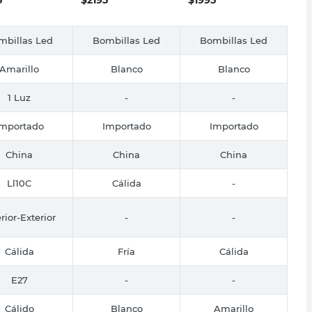
mbillas Led
Bombillas Led
Bombillas Led
Amarillo
Blanco
Blanco
1 Luz
-
-
Importado
Importado
Importado
China
China
China
Ll10C
Cálida
-
rior-Exterior
-
-
Cálida
Fría
Cálida
E27
-
-
Cálido
Blanco
Amarillo