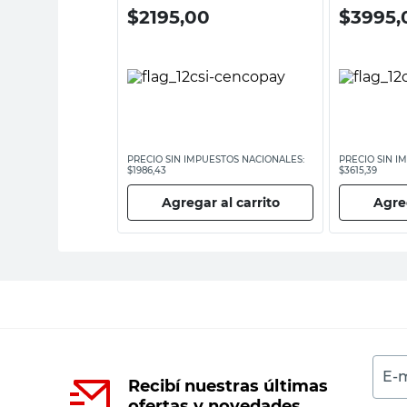
00
$
2195,00
$
3995,
ESTOS NACIONALES:
PRECIO SIN IMPUESTOS NACIONALES:
PRECIO SIN I
$1986,43
$3615,39
 al carrito
Agregar al carrito
Agreg
E-m
Recibí nuestras últimas
ofertas y novedades