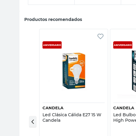
Productos recomendados
sta rápida
Vista rápida
CANDELA
CANDELA
ía E40 50 W
Led Clásica Cálida E27 15 W
Led Bulbo
Candela
High Powe