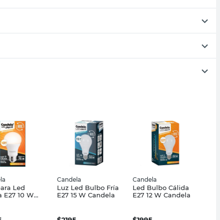
la
Candela
Candela
ara Led
Luz Led Bulbo Fría
Led Bulbo Cálida
a E27 10 W
E27 15 W Candela
E27 12 W Candela
ela
5
$
2195
$
1995