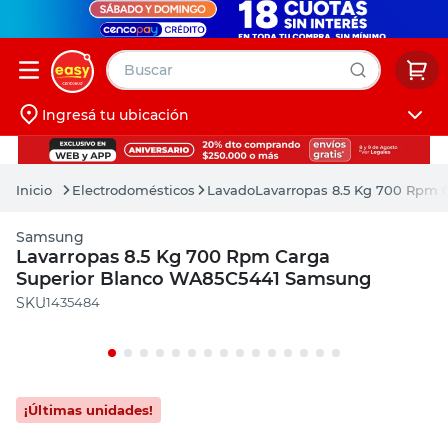
Buscar
Ingresá tu ubicación
muebles
Iniciá sesión
pintura
Electrodomésticos
Lavado
Lavarropas 8.5 Kg 700 Rpm
escritorio
Samsung
puertas
Lavarropas 8.5 Kg 700 Rpm Carga
Superior Blanco WA85C5441 Samsung
placard
:
1435484