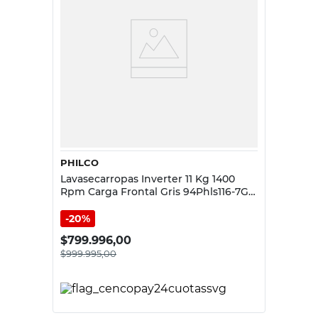
PHILCO
Lavasecarropas Inverter 11 Kg 1400
Rpm Carga Frontal Gris 94Phls116-7Gn
Philco
20%
$
799.996,00
$
999.995,00