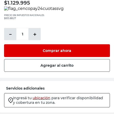
$
1.129.995
PRECIO SIN IMPUESTOS NACIONALES:
$933.880,17
－
＋
Comprar ahora
Agregar al carrito
Servicios adicionales
Ingresá tu
ubicación
para verificar disponibilidad
y cobertura en tu zona.