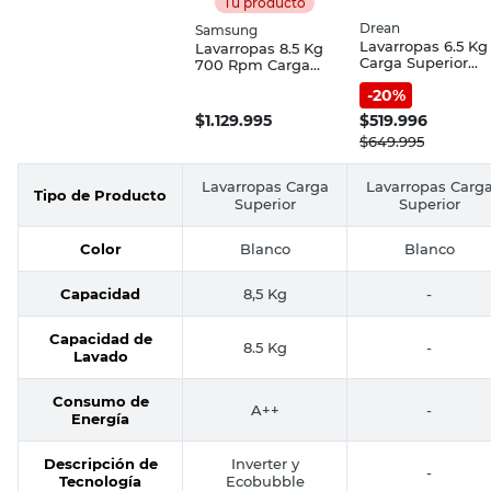
Tu producto
Drean
Samsung
Lavarropas 6.5 Kg
Lavarropas 8.5 Kg
Carga Superior
700 Rpm Carga
Blanco
Superior Blanco
-
20
%
LSDR0680TB0
WA85C5441
Drean
Samsung
$
1.129.995
$
519.996
$
649.995
Lavarropas Carga
Lavarropas Carg
Tipo de Producto
Superior
Superior
Color
Blanco
Blanco
Capacidad
8,5 Kg
-
Capacidad de
8.5 Kg
-
Lavado
Consumo de
A++
-
Energía
Descripción de
Inverter y
-
Tecnología
Ecobubble