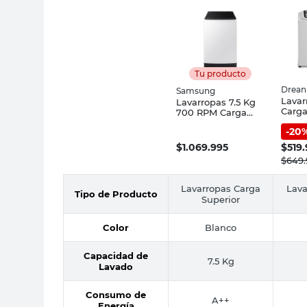
Tu producto
Drean
Samsung
Lavar
Lavarropas 7.5 Kg
Carga
700 RPM Carga
Blan
Superior Blanco
-
20
LSDR
WA75C5441BW
Drea
Samsung
$
1.069.995
$
519
$
649.
Lavarropas Carga
Lava
Tipo de Producto
Superior
Color
Blanco
Capacidad de
7.5 Kg
Lavado
Consumo de
A++
Energía