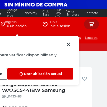
Código
Club
Club
Venta
de
CencoPay
Easy
Contacto
Easy
Empresa
ética
Pro
Ingresá
¡Hola!
Tu ubicación
Iniciá sesión
Servicios de instalaciones
Locales
ara verificar disponibilidad y
Samsung
ón
Usar ubicación actual
Lavarropas 7.5 Kg 700 RPM
Carga Superior Blanco
WA75C5441BW Samsung
:
1435483