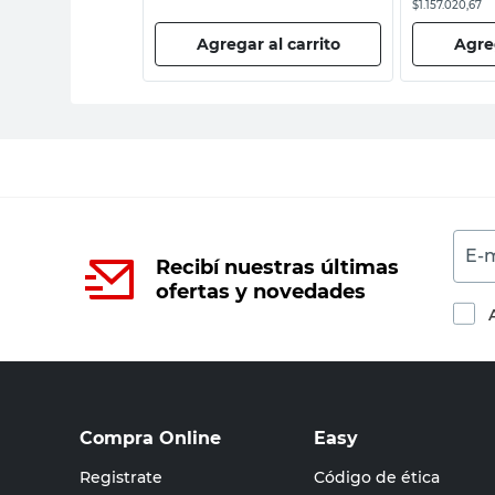
$1.157.020,67
 al carrito
Agregar al carrito
Agreg
E-m
Recibí nuestras últimas
ofertas y novedades
Compra Online
Easy
Registrate
Código de ética