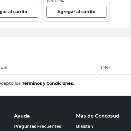
$574.376,04
$925.619,01
ar al carrito
Agregar al carrito
Ag
ail
DNI
Acepto los
Términos y Condiciones.
Ayuda
Más de Cencosud
Preguntas Frecuentes
Blaisten