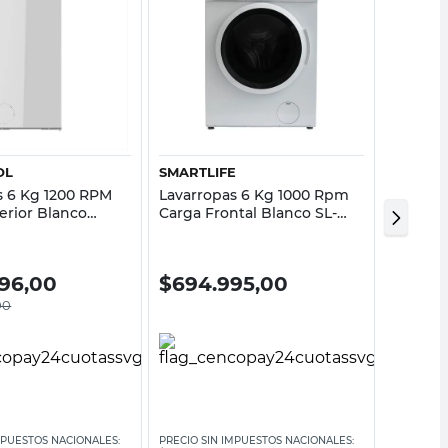
Vista rápida
Vista rápida
OL
SMARTLIFE
DREAN
s 6 Kg 1200 RPM
Lavarropas 6 Kg 1000 Rpm
Lavarro
erior Blanco
Carga Frontal Blanco SL-
1200 Rp
5Y Whirlpool
WNU061000W Smartlife
Blanco 
20%
996,00
$
694.995,00
$
895
00
$
1.119.9
MPUESTOS NACIONALES:
PRECIO SIN IMPUESTOS NACIONALES:
PRECIO SI