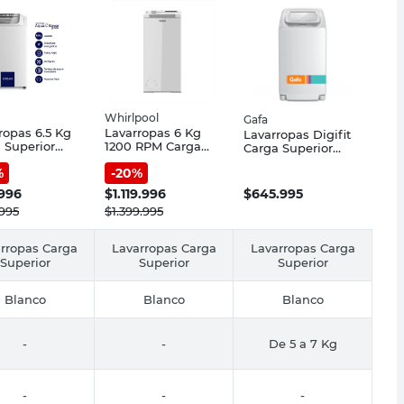
Whirlpool
Gafa
ropas 6.5 Kg
Lavarropas 6 Kg
Lavarropas Digifit
 Superior
1200 RPM Carga
Carga Superior
co
Superior Blanco
Blanco 6.5 Kg
%
-
20
%
0680TB0
WCS60ZB25Y
760Rpm Gafa
n
Whirlpool
.996
$
1.119.996
$
645.995
995
$
1.399.995
rropas Carga
Lavarropas Carga
Lavarropas Carga
Superior
Superior
Superior
Blanco
Blanco
Blanco
-
-
De 5 a 7 Kg
-
-
-