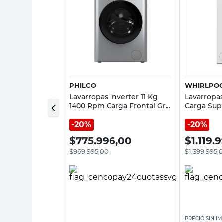
sta rápida
Vista rápida
PHILCO
WHIRLPO
.5 Kg 700 RPM
Lavarropas Inverter 11 Kg
Lavarropa
or Blanco
1400 Rpm Carga Frontal Gris
Carga Sup
BW Samsung
94Phlf112Gn Philco
WCS60ZB2
20%
20%
95,00
$
775.996,00
$
1.119.
$
969.995,00
$
1.399.995,
ESTOS NACIONALES:
PRECIO SIN I