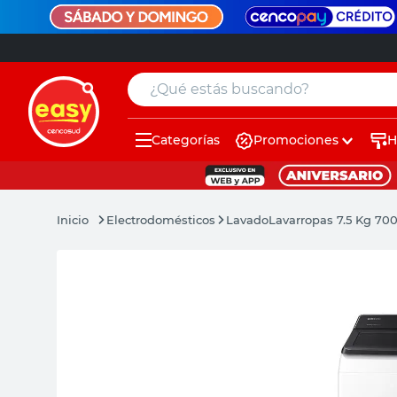
¿Qué estás buscando?
Categorías
Promociones
H
muebles
pintura
Electrodomésticos
Lavado
Lavarropas 7.5 Kg 7
escritorio
puertas
placard
sillon
espejo