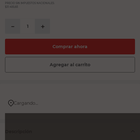
PRECIO SIN IMPUESTOS NACIONALES:
$31.400,83
－
＋
Comprar ahora
Agregar al carrito
Cargando...
Descripción