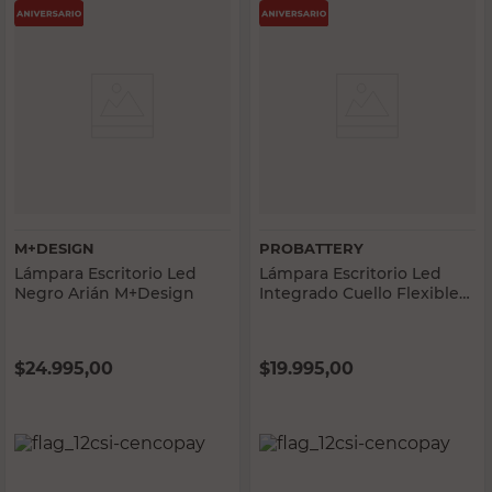
M+DESIGN
PROBATTERY
Lámpara Escritorio Led
Lámpara Escritorio Led
Negro Arián M+Design
Integrado Cuello Flexible
Luz Cálida y Fría 7 W
Blanco Probattery
$
24.995,00
$
19.995,00