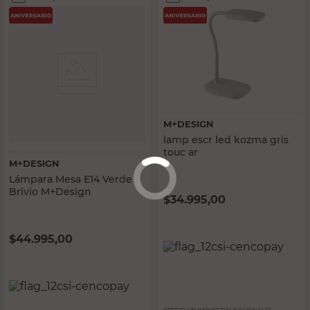
M+DESIGN
lamp escr led kozma gris
touc ar
M+DESIGN
Lámpara Mesa E14 Verde
Brivio M+Design
$
34.995,00
$
44.995,00