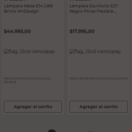
Lámpara Mesa E14 Café
Lámpara Escritorio E27
Brivio M+Design
Negro Pinza Flexible
M+Design
$
44.995,00
$
17.995,00
PRECIO SIN IMPUESTOS NACIONALES:
PRECIO SIN IMPUESTOS NACIONALES:
$14.871,91
$37.185,96
Agregar al carrito
Agregar al carrito