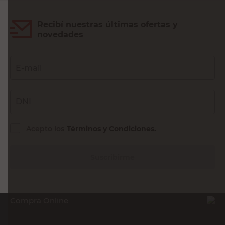
Recibí nuestras últimas ofertas y
novedades
E-mail
DNI
Acepto los
Términos y Condiciones.
Suscribirme
Compra Online