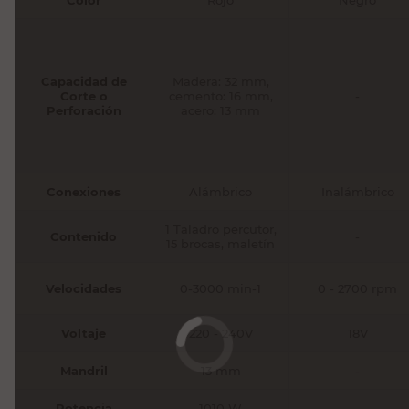
Capacidad de
Madera: 32 mm,
Corte o
cemento: 16 mm,
-
Perforación
acero: 13 mm
Conexiones
Alámbrico
Inalámbrico
1 Taladro percutor,
Contenido
-
15 brocas, maletín
Velocidades
0-3000 min-1
0 - 2700 rpm
Voltaje
220 - 240V
18V
Mandril
13 mm
-
Potencia
1010 W
-