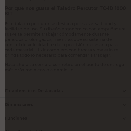
Por qué nos gusta el Taladro Percutor TC-ID 1000
KIT
Este taladro percutor se destaca por su versatilidad y
facilidad de uso. Su diseño ergonómico con empuñadura
suave te permite trabajar cómodamente durante
períodos prolongados, mientras que su sistema de
control de velocidad te da la precisión necesaria para
cada material. El kit completo con brocas y maletín te
brinda todo lo necesario para comenzar a trabajar.
Hacé ahora tu compra con retiro en el punto de entrega
más próximo o envío a domicilio.
Características Destacadas
Dimensiones
Funciones