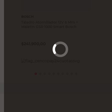
BOSCH
Taladro Atornillador 12V 6 Mm +
Maletín GSR 1000 Smart Bosch
$
241.900,00
PRECIO SIN IMPUESTOS NACIONALES:
$199.917,36
Agregar al carrito