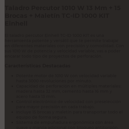
Taladro Percutor 1010 W 13 Mm + 15
Brocas + Maletín TC-ID 1000 KIT
Einhell
El taladro percutor Einhell TC-ID 1000 KIT es una
herramienta potente y versátil que te permite trabajar
en diferentes materiales con precisión y comodidad. Con
sus 1010 W de potencia y velocidad variable, vas a poder
encarar todo tipo de proyectos de perforación.
Características Destacadas
Potente motor de 1010 W con velocidad variable
hasta 3000 revoluciones por minuto.
Capacidad de perforación en múltiples materiales:
madera hasta 32 mm, cemento hasta 16 mm y
acero hasta 13 mm.
Control electrónico de velocidad con preselección
para mayor precisión en cada trabajo.
Incluye 15 brocas y maletín para transportar todo el
equipo de forma segura.
Sistema de empuñadura ergonómica con área
suave y manija adicional con bloqueo antitorsión.