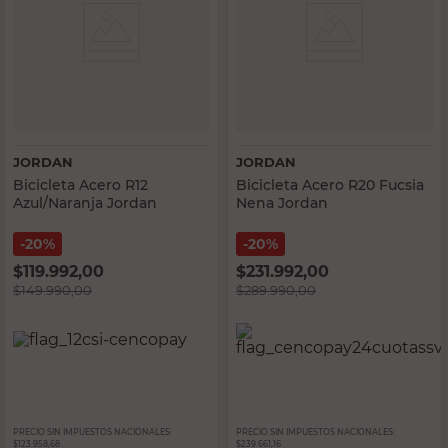
JORDAN
JORDAN
Bicicleta Acero R12
Bicicleta Acero R20 Fucsia
Azul/Naranja Jordan
Nena Jordan
20%
20%
$
119.992,00
$
231.992,00
$
149.990,00
$
289.990,00
PRECIO SIN IMPUESTOS NACIONALES:
PRECIO SIN IMPUESTOS NACIONALES:
$123.958,68
$239.661,16