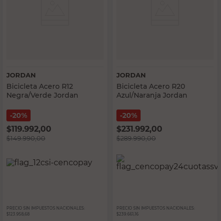
JORDAN
JORDAN
Bicicleta Acero R12
Bicicleta Acero R20
Negra/Verde Jordan
Azul/Naranja Jordan
20%
20%
$
119.992,00
$
231.992,00
$
149.990,00
$
289.990,00
PRECIO SIN IMPUESTOS NACIONALES:
PRECIO SIN IMPUESTOS NACIONALES:
$123.958,68
$239.661,16