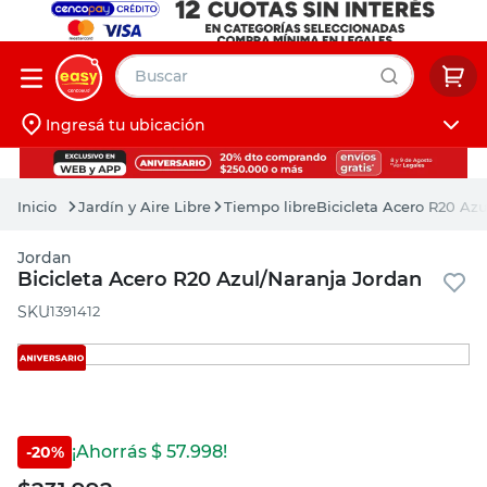
Buscar
Ingresá tu ubicación
muebles
Iniciá sesión
pintura
Jardín y Aire Libre
Tiempo libre
Bicicleta Acero R20 Az
escritorio
Jordan
puertas
muebles
Bicicleta Acero R20 Azul/Naranja Jordan
placard
:
1391412
pintura
escritorio
puertas
placard
¡Ahorrás $
57.998
!
-
20
%