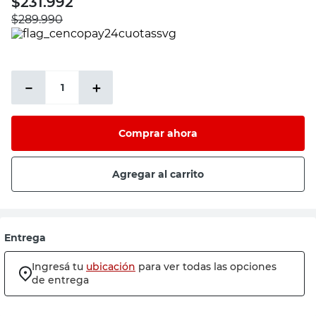
$
231.992
sillon
$
289.990
espejo
sillas
－
＋
vanitory
ceramica
Comprar ahora
Agregar al carrito
Entrega
Ingresá tu
ubicación
para ver todas las opciones
de entrega