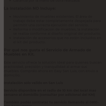
Garantía por la mano de obra realizada.
La instalación NO Incluye:
Movimiento de muebles existentes. El área de
trabajo debe estar completamente despejada para
permitir una correcta ejecución del servicio.
Reforma o modificacion de muebles, la instalación
se realiza conforme al diseño original del producto.
Instalación de accesorios que no estén incluidos en
el kit del producto.
Por qué nos gusta el Servicio de Armado de
Muebles en Kit.
Este servicio ofrece la solución ideal para quienes buscan
practicidad, precisión y tranquilidad al armar sus
muebles. Comprálo ahora en Easy San Luis, con envío a
domicilio.
Instalación solo valido en San Luis
Servicio disponible en el radio de 10 km del local mas
cercano al domicilio (consultar por adicional del KM)
También podés contratar tu servicio llamando al 0810-