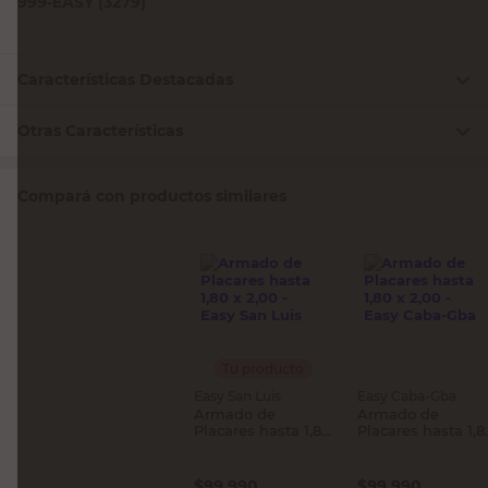
999-EASY (3279)
Características Destacadas
Otras Características
Compará con productos similares
Tu producto
Easy San Luis
Easy Caba-Gba
Armado de
Armado de
Placares hasta 1,80
Placares hasta 1,8
x 2,00 - Easy San
x 2,00 - Easy Caba
Luis
Gba
$
99.990
$
99.990