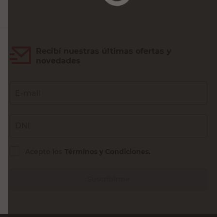
Recibí nuestras últimas ofertas y
novedades
E-mail
DNI
Acepto los
Términos y Condiciones.
Suscribirme