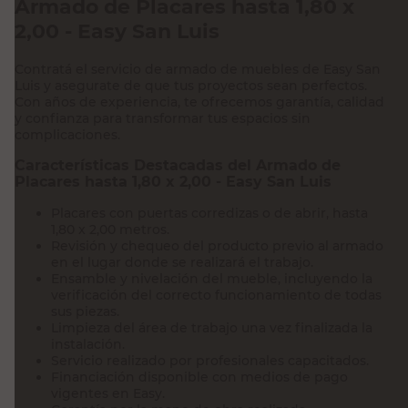
Armado de Placares hasta 1,80 x
2,00 - Easy San Luis
Contratá el servicio de armado de muebles de Easy San
Luis y asegurate de que tus proyectos sean perfectos.
Con años de experiencia, te ofrecemos garantía, calidad
y confianza para transformar tus espacios sin
complicaciones.
Características Destacadas del Armado de
Placares hasta 1,80 x 2,00 - Easy San Luis
Placares con puertas corredizas o de abrir, hasta
1,80 x 2,00 metros.
Revisión y chequeo del producto previo al armado
en el lugar donde se realizará el trabajo.
Ensamble y nivelación del mueble, incluyendo la
verificación del correcto funcionamiento de todas
sus piezas.
Limpieza del área de trabajo una vez finalizada la
instalación.
Servicio realizado por profesionales capacitados.
Financiación disponible con medios de pago
vigentes en Easy.