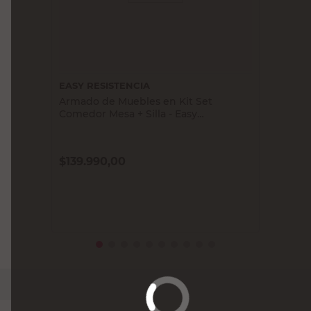
EASY RESISTENCIA
Armado de Muebles en Kit Set
Comedor Mesa + Silla - Easy
Resistencia
$
139.990,00
PRECIO SIN IMPUESTOS NACIONALES:
$115.694,22
Agregar al carrito