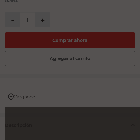
$82.636,37
－
＋
Comprar ahora
Agregar al carrito
Cargando...
Descripción