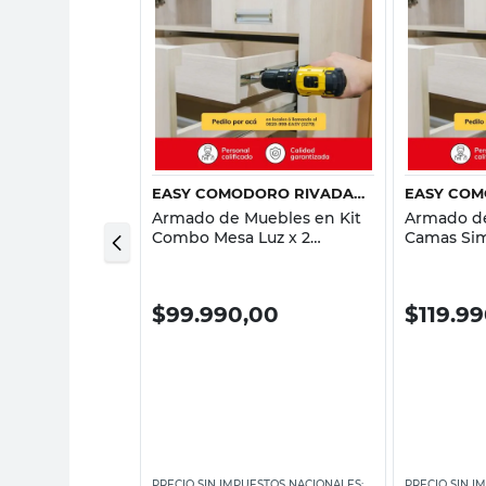
sta rápida
Vista rápida
AN
EASY COMODORO RIVADAVIA
uebles en Kit
Armado de Muebles en Kit
Armado de
ffoniers,
Combo Mesa Luz x 2
Camas Sim
 Easy Tucuman
unidades - Easy Comodoro
Easy Como
Rivadavia
,00
$
99.990,00
$
119.9
ESTOS NACIONALES:
PRECIO SIN IMPUESTOS NACIONALES:
PRECIO SIN I