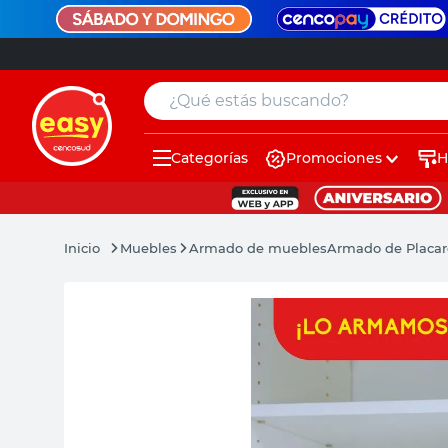
¿Qué estás buscando?
Categorías
Promociones
H
muebles
pintura
Muebles
Armado de muebles
Armado de Placare
escritorio
puertas
placard
espejo
sillas