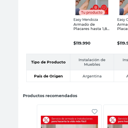
Tu producto
Easy Mendoza
Easy 
Armado de
Arma
Placares hasta 1,80
Placa
x 2,00 -
x 2,0
Easy Mendoza
Gba
$
119.990
$
119
Instalación de
In
Tipo de Producto
Muebles
País de Origen
Argentina
Productos recomendados