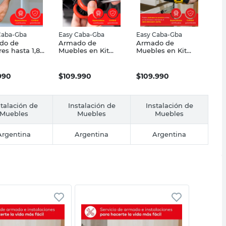
Caba-Gba
Easy Caba-Gba
Easy Caba-Gba
do de
Armado de
Armado de
res hasta 1,80
Muebles en Kit
Muebles en Kit
0 - Easy Caba-
Comodas,
Cama Box - Easy
Chiffoniers,
Caba-Gba
Botineros - Easy
.990
$
109.990
$
109.990
Caba-Gba
stalación de
Instalación de
Instalación de
Muebles
Muebles
Muebles
Argentina
Argentina
Argentina