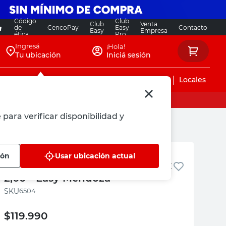
Código
Club
Club
Venta
de
CencoPay
Easy
Contacto
Easy
Empresa
ética
Pro
Ingresá
¡Hola!
Tu ubicación
Iniciá sesión
Servicios de instalaciones
Locales
 para verificar disponibilidad y
Easy Mendoza
ión
Usar ubicación actual
Armado de Placares hasta 1,80 x
2,00 - Easy Mendoza
:
6504
$
119.990