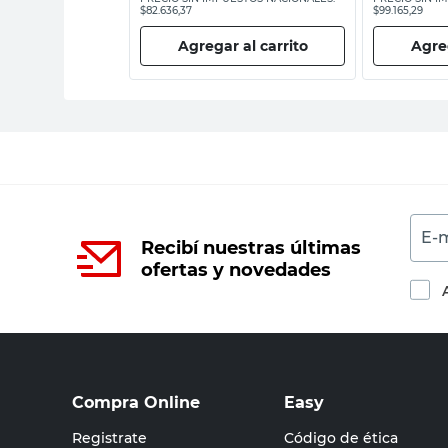
$82.636,37
$99.165,29
 al carrito
Agregar al carrito
Agreg
E-m
Recibí nuestras últimas
ofertas y novedades
Compra Online
Easy
Registrate
Código de ética