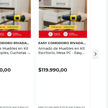
Vista rápida
Vista rápida
EASY COMODORO RIVADAVIA
EASY COMODORO RIVADAVIA
 Muebles en Kit
Armado de Muebles en Kit
Armado
ples, Cuchetas -
Escritorio, Mesa PC - Easy
Combo D
doro Rivadavia
Comodoro Rivadavia
Comodo
90,00
$
119.990,00
$
129
MPUESTOS NACIONALES:
PRECIO SIN IMPUESTOS NACIONALES:
PRECIO SI